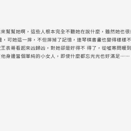
誰來幫幫她啊，這些人根本完全不聽她在說什麼，雖然她也很
邊，可她這一摔，不但摔掉了記憶，連琴棋書畫也變得樣樣
王表哥看起來凶歸凶，對她卻是好得不 得了，從噓寒問暖
在他身邊當個單純的小女人，即使什麼都忘光光也好滿足……