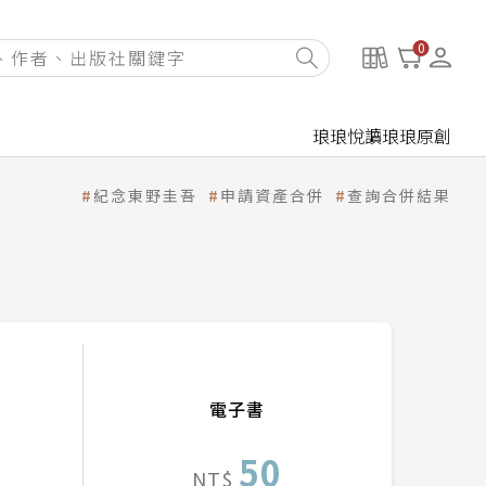
0
琅琅悅讀
琅琅原創
紀念東野圭吾
申請資產合併
查詢合併結果
電子書
50
NT$