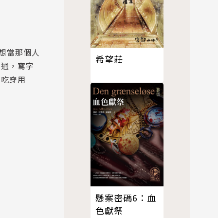
想當那個人
希望莊
不通，寫字
到吃穿用
懸案密碼6：血
色獻祭