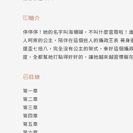
簡介
停停停！她的名字叫海珊瑚，不叫什麼雲霓啦！
人呵疼的公主，陪伴在這個迷人的攝政王表 哥身
還歪七扭八，完全沒有公主的架式，幸好這個攝政
度，全都幫她打點得好好的，讓她越來越習慣賴
目錄
第一章
第二章
第三章
第四章
第五章
第六章