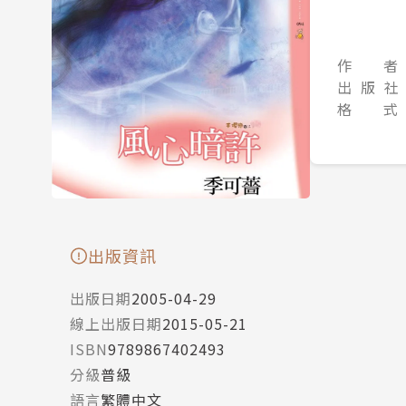
作 者
出 版 社
格 式
出版資訊
出版日期
2005-04-29
線上出版日期
2015-05-21
ISBN
9789867402493
分級
普級
語言
繁體中文