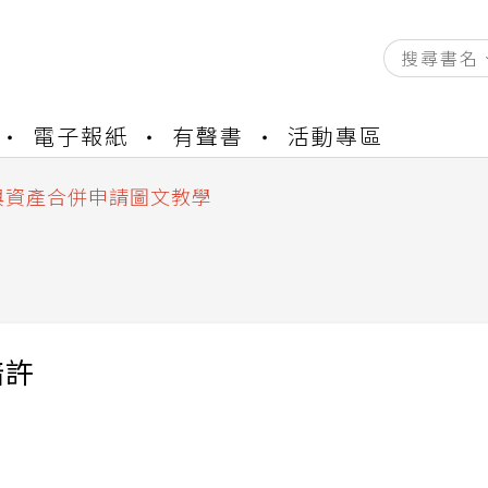
資產合併結果查詢
電子報紙
有聲書
活動專區
書櫃開通申請
與資產合併申請圖文教學
資產合併結果查詢
書櫃開通申請
暗許