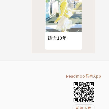
餘命10年
Readmoo看書App
前往下載