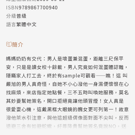
ISBN
9789867700940
分級
普級
語言
繁體中文
簡介
媽媽奶奶有交代：男人是壞蛋兼混蛋，距離三尺保平
安，只是是讀女校十餘載，男人究竟如何混蛋體認難，
隱瞞家人打工去，終於有sample可觀看——瞧！這 叫
嚴旭的男人真奇怪，自她不小心潑他一身濕便懷恨在心
找麻煩，來店指定她點餐，三不五時叫喚她服務，莫名
其妙要幫她簽名，開口拒絕竟讓他頭冒煙！女人真是
很愛耍心機，這戴黑框大眼鏡的醜女更可列第一！故意
潑他茶水引注意，與他這超級偶像面對面不尖叫，反而
退避三舍有如避蛇蠍，紆尊降貴幫她簽名竟說NO，送
本少爺專輯CD更差點被她退貨！ 吼～～裝模作樣遊戲