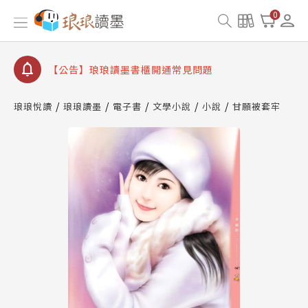
【公告】因 Readmoo 讀墨系統維護中，本站同步暫
0
停部分閱讀服務
【公告】琅琅讀墨數位閱讀資產合併與書櫃開通申請
【公告】琅琅讀墨書櫃開通常見問題
【公告】琅琅讀墨 3 分鐘完成書櫃開通與資產合併申
請圖文教學
琅琅悅讀
琅琅讀墨
電子書
文學小說
小說
甘願被套牢
【公告】琅琅書店服務升級重要說明及資產合併結果
查詢
【公告】因 Readmoo 讀墨系統維護中，本站同步暫
停部分閱讀服務