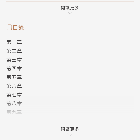
玩太久，搞得心癢癢意慌慌，得速速解決重振浪子聲
閱讀更多
威……
目錄
第一章
第二章
第三章
第四章
第五章
第六章
第七章
第八章
第九章
第十章
尾聲
閱讀更多