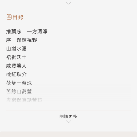
作者簡介
目錄
推薦序 一方清淨
凌拂
序 還歸視野
山巔水湄
輔仁大學中文系畢業。曾任教職。現已退休，專事寫
裙裾沃土
作。
咸豐襲人
創作文類以散文、兒童文學為主。她的文字清而不寒，
桃紅耿介
疏淡有致，看似超脫，實則別具情懷；描述尋常生活，
茯苓一粒珠
穿衣吃飯，卻能夠如登山徑，在峰巒疊嶂中迂曲迴轉，
苦餘山萵苣
絕細處，忽見微光，另有一番桃源景色，教人頓忘塵
卑窮保真話苦苣
勞，豁然開朗，重覓單純儉素之心。
深根貼地吐金菊
曾獲時報文學獎、聯合報文學獎、時報開卷好書獎、聯
嶙峋知命
閱讀更多
合報讀書人最佳書獎、洪建全兒童文學獎。
青生素面碎米薺
案頭水域水芹香
代表作品：《世人只有一隻眼》、《世人只有一隻