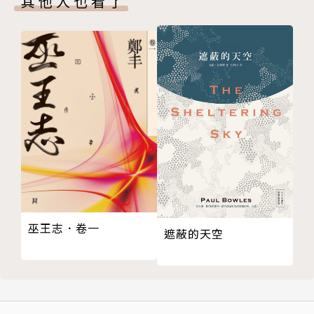
其他人也看了
細細的低吟
最初的異域
城市棲地
空氣生香
澄淨香茅草
春草
街道行移
里巷庭園
失落的傳統染
雀榕
欒樹花開
巫王志．卷一
木棉
遮蔽的天空
貼壁而立的銀杏
都市樹
紅豆相思