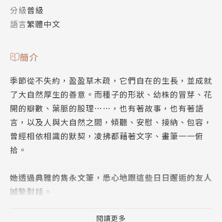
分級
普級
語言
繁體中文
簡介
季節從不失約，盈盈草木疏，它們自在的生長，並成就
了大自然厚生的善意。而種子的形狀、幼株的冒芽、花
開的瓣數、葉脈的股理……，也有著故事，也有著語
言，以及人與大自然之間，傾聽、安慰、接納、包容，
曾經相依相識的默契，凌拂都藉著文字、畫筆一一俯
拾。
她透過典雅的雋永文筆，悉心地跟這些日日邂逅的友人
誠摰對話。
藉由文學情境，微妙點繪植物的生命。——劉克襄(作
家)
閱讀更多