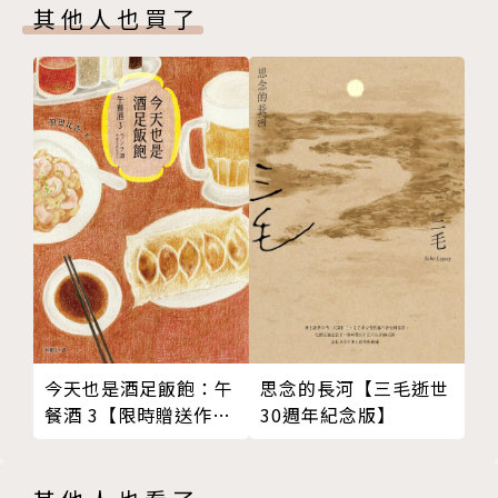
其他人也買了
遇見鴨兒芹
眼》、《臺灣的森林》、《與荒野相遇》、《山童歲
植物點線面
月》、《童詩開門》、《中國兒童寶庫──六朝志
鑽進屋來的秤飯藤
怪》、《木棉樹的噴嚏》、《帶不走的小蝸牛》、《有
月桃清且永
一棵植物叫龍葵》、《無尾鳳蝶的生日》、《五月木棉
耳鬢野薑開
飛》、《畫字》、《天上的魚與木棉》、《學校一百
水岸灘頭油點草
歲》等。
蜿蜒眾草間
季節食草
旺盛興茂滿天星
豢養假人參
氣味人生
茱萸一枝香
思念的長河【三毛逝世
今天也是酒足飯飽：午
徇服皇宮菜
30週年紀念版】
餐酒 3【限時贈送作者
洪荒初始的齊等
簽名扉頁】
成毀皆然山芙蓉
生活的指望