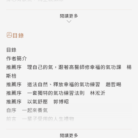
◎好氣感天天練
閱讀更多
◆只練「天樁」與「地樁」，就能與天地連線，消除壓
力與負面情緒，一天只要5分鐘
目錄
◆獨門｢肚臍採氣法」，走中脈練腦下垂體、腎上腺
目錄
素，練心腎也顧肝肺，CP值最高的養生法
作者簡介
◆用觀想自行開啟任督二脈，暢通經絡
推薦序 理自己的氣，跟著高醫師修幸福的氣功課 楊
◆｢連接天地、陰陽結合練習」，將好磁場分享給身體
斯棓
器官，並消除其中的負能量
推薦序 道法自然、釋放幸福的氣功練習 趙哲晹
◆找到好磁場的｢睡覺法」，教你找出最能充電的睡覺
推薦序 一套獨特的氣功練習法則 林淞沂
方位
推薦序 以氣舒壓 郭博昭
自序 一起來養氣
這套獨特的養氣法則，由神隱中醫高堯楷醫師親身實
前言 一輩子受用的人生禮物
證，結合多年臨床醫療實務經驗，從眾多功法裡挑選出
第一章 氣感好，人不老
最有效的核心法則。不必記一堆招式，練的是｢開心幸
∣名醫教你幸福氣功∣ 先知道自己在練什麼
閱讀更多
福｣，以身體的舒服為主。