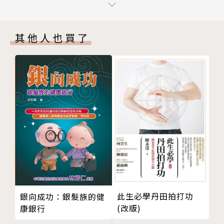
◆提升好氣感
練氣，讓身體完整
只要每天給自己一點時間練習天地二樁，培養好氣感。
其他人也買了
愈成熟的法門愈穩定
當好氣感出現時，你將可以敏銳感受到身體的每一寸，
求快練錯，反削能量
有任何不適都能很快察覺。當覺知提高、情緒被消化，
◆方法對，就有好氣感
幸福的感覺也油然而生，並擴及與你互動的人，讓周圍
氣感不來是因為能量太低
的人一起幸福。
文火與武火：好的氣與不好的氣
冷氣好還是熱氣好？因人而異！
不管你是否練過氣，閱讀本書時，你的經絡將會慢慢在
採氣
不知不覺中解開。你將不再是以前的你。透過本書簡單
◆肚臍採氣五分鐘，同時練心練腎
但有效的方法，想到時就練習，你將親身感受到更大的
肚臍採氣法【基礎動作】
幸福。
肚擠採氣法【護腎版】
肚臍採氣法【進階版】
本書特色
氣功態
此生必學丹田拍打功
銀向成功：銀髮族的健
◆肉體消失？騰雲駕霧？意識與感覺的祕密
(改版)
◎簡易好練、效果強大的幸福功法
康銀行
第二章 勤練天樁和地樁，隨時與天地連線
ν無年齡限制