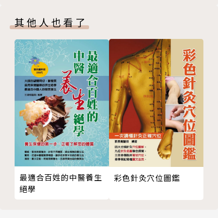
∣名醫教你幸福氣功∣ 氣功，讓你成為想要的自己
ν車上也能做
其他人也看了
◆內在穩定，外在也會跟著穩
ν不必死記硬背許多功法
◆姿勢美不美不重要，重要的是「順勢」
ν無硬性規定（可視個人身體架構調整）
◆天樁、地樁大不同，調整比例，成為你想成為的人
ν能改變個性：懶人變勤勞，急躁者變穩重
◆痠痛、釋放，都是為你而來！
ν不練想像，只重實相
◆懶人版地樁：老人家也能輕鬆做到
ν練完後會有幸福、快樂、充沛感
◆天樁：負面情緒，就交給老天爺吧
ν改變磁場，好運跟著來
◆天樁功法，一招排情緒
◆有氣動不要抑制，先動後靜
◆連接天地、陰陽結合的練習法
作者簡介
第三章 打通任督二脈，暢通經絡又補血
∣名醫教你幸福氣功∣ 任督二脈自己開
高堯楷
◆論任督，先了解丹田
最適合百姓的中醫養生
彩色針灸穴位圖鑑
上丹田：與日月地球共振
絕學
中西整合醫學碩士，右東中醫診所負責人。
中丹田：與先天元神有關
大學開始學習氣功，別人在讀書，他每天花兩小時靜
下丹田：活化腎上腺
坐。