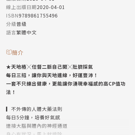
線上出版日期
2020-04-01
ISBN
9789861755496
分級
普級
語言
繁體中文
簡介
★天地樁╳任督二脈自己開╳肚臍採氣
每日三招，讓你與天地連線，好運豐沛！
一套不只練出健康，更能讓你湧現幸福感的高CP值功
法！
▎不外傳的人體大藥法則
每日5分鐘，培養好氣感
連接大腦與體內的神經通道
身心有狀況，馬上就排除