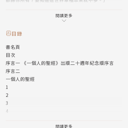
《一個人的聖經》是高行健繼《靈山》的法譯本轟動法
閱讀更多
國文壇之後又一部代表性力作。
書中的主人公「他」與「你」為同一個人物，前者在中
目錄
國大陸惡夢般的回憶與後者在西方的游思隨想互為對
書名頁
照，也是這世紀末一個沒有祖國沒有主義的世界遊民之
目次
內心自白與宣言，行文冷峻，令人撼動。
序言一 《一個人的聖經》出版二十週年紀念版序言
序言二
這部小說從中國到西方，從現實的地獄到人世間，涉及
一個人的聖經
現時代東西方世界人生存的種種困境，題為《一個人的
1
聖經》，講述了脆弱的個人怎樣從困境中得以解救。書
2
名的含意甚多，這部書，這部聖經，並非是一本旨在教
3
育全人類的樣本，它僅僅訴諸一個人，或者，悉聽尊
4
便，它只反應孤單單的一個人的情感。
5
6
閱讀更多
----