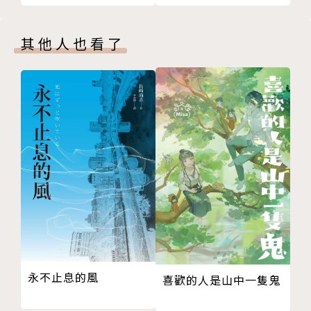
23
和美國的許多美術館、藝術博覽會和畫廊不斷展出，已
24
有九十次個展，出版了三十多本畫冊。近十年來，他又
其他人也看了
25
拍攝了三部電影詩，融合詩、畫、戲劇、舞蹈和音樂，
26
把電影做成一種完全的藝術。
27
28
他還榮獲法國藝術與文學騎士勛章、法國榮譽軍團騎士
29
勛章、法國文藝復興金質獎章、義大利費羅尼亞文學
30
獎、義大利米蘭藝術節特別致敬獎、義大利羅馬獎、美
31
國終身成就學院金盤獎、美國紐約公共圖書館雄獅獎、
32
盧森堡歐洲貢獻金獎；香港中文大學、法國馬賽─普羅
33
旺斯大學、比利時布魯塞爾自由大學、國立臺灣大學、
34
國立中央大學、國立中山大學、國立交通大學和國立臺
35
灣師範大學皆授予他榮譽博士。此外，二○○三年法國
36
馬賽市舉辦了他的大型藝術創作活動「高行健年」。二
永不止息的風
喜歡的人是山中一隻鬼
37
○○五年，法國艾克斯─普羅旺斯大學舉辦「高行健作
38
品國際學術研討會」。二○○八年，法國駐香港及澳門