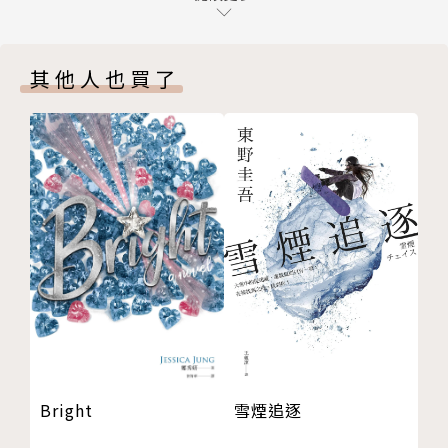
7
8
作者簡介
其他人也買了
9
10
作者：高行健
11
12
國際著名的全方位藝術家，集小說家、戲劇家、詩人、
13
戲劇和電影導演、畫家和思想家於一身。一九四○年生
14
於中國江西贛州，一九八八年起定居巴黎，一九九七年
15
取得法國籍。二○○○年獲諾貝爾文學獎。其小說和戲
16
劇關注人類的生存困境，瑞典學院在諾貝爾獎授獎詞中
17
以「普世的價值、刻骨銘心的洞察力和語言的豐富機
18
智」加以表彰。
19
20
小說作品已譯成四十種文字，全世界廣為發行。他的劇
Bright
雪煙追逐
21
作在歐洲、亞洲、北美洲、南美洲和澳大利亞頻頻演
22
出，多達一百三十多個製作。他的畫作也在歐洲、亞洲