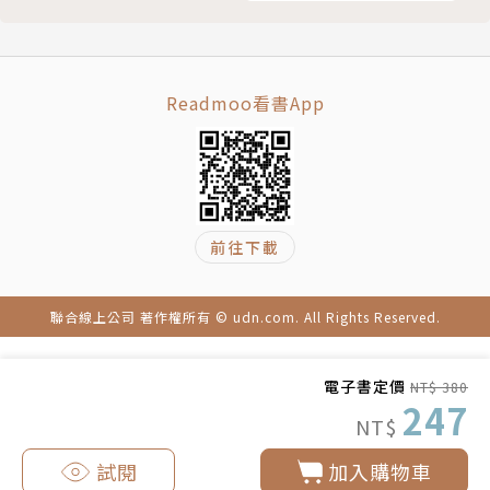
39
總領事館和香港中文大學舉辦了「高行健藝術節」。二
40
○一○年，英國倫敦大學亞非學院舉辦「高行健的創作
41
思想研討會」。二○一一年德國紐倫堡─埃爾朗根大學
Readmoo看書App
42
舉辦了「高行健：自由、命運與預測」大型國際研討
43
會。同年，韓國首爾高麗大學舉辦「高行健：韓國與海
44
外視角的交叉與溝通」，韓國國立劇場則舉辦「高行健
45
戲劇藝術節」。二○一四年香港科技大學高等研究院舉
46
辦「高行健作品國際研討會」。二○一七年國立臺灣師
前往下載
47
範大學舉辦「高行健文學節」。二○一八年，法國艾克
48
斯─馬賽大學圖書館設立「高行健研究資料室」。
聯合線上公司 著作權所有 © udn.com. All Rights Reserved.
49
50
電子書定價
NT$ 380
51
247
52
NT$
53
試閱
加入購物車
54