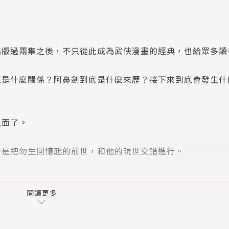
出版過兩集之後，不只從此成為武俠漫畫的經典，也給眾多讀
底是什麼關係？阿鼻劍到底是什麼來歷？接下來到底會發生什
見面了。
時是把勿生回憶起的前世，和他的現世交錯進行。
寫阿鼻劍的由來，寫勿生如何由摩訶劍的大護法轉變為阿鼻使
和回憶來敘述。
閱讀更多
分的亂世。