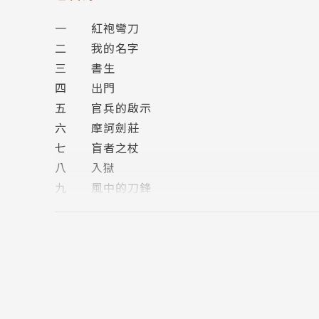
一 紅袍彎刀
十九歲的平川，從一個在客棧裡跑堂的少年，抱
二 我的名字
畢生難求的奇遇。
三 書生
他在走投無路要自殺的時候，遇上了讓他生命得
四 出門
他在殺了第一個人之後，遇上了愛他如痴的小青
五 官兵的啟示
小說的第一個脈絡，是在講平川的少年成長，逐
六 摩訶劍莊
七 盲者之杖
小說的第二個脈絡，則是在講摩訶劍莊大護法勿
八 入獄
阿鼻劍封印，大開殺戒，震動四方。
九 風中的刀鋒
十 初遇勿生
小說的第三個脈絡，則是阿鼻劍的由來，為什麼
十一 燕子錢東這麼說
十二 流民
漫畫版裡的司劍、十八惡道，也都在前傳中紛紛
十三 簫聲如水
十四 但願重來
看過漫畫版的讀者，一定會因為看到這些脈絡的
十五 花花春日奇
沒看過漫畫版的讀者，也會因為故事本身的曲折