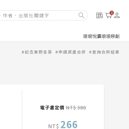
0
琅琅悅讀
琅琅原創
紀念東野圭吾
申請資產合併
查詢合併結果
電子書定價
NT$ 380
266
NT$