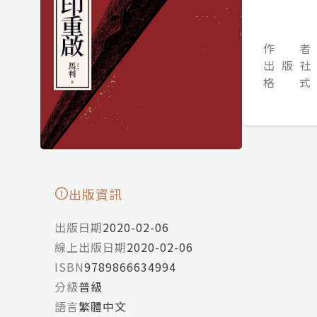
作 者
出 版 社
格 式
出版資訊
出版日期
2020-02-06
線上出版日期
2020-02-06
ISBN
9789866634994
分級
普級
語言
繁體中文