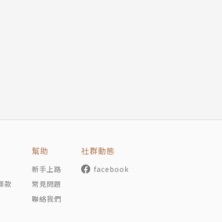
幫助
社群動態
導演楊德昌當監製，並且頭陣作家鎖定了三位：麥仁杰、曾正
新手上路
facebook
，鄭問以《阿鼻劍》，又曾經是《刺客列傳》的讀者，所以他
條款
常見問題
利」化身劇作家，這就是阿鼻劍的起源……
聯絡我們
膩而大膽，作品充滿豪邁灑脫的豪情俠意。一九九○年受日本