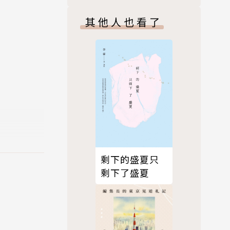
其他人也看了
有了平常人
的路，重啟
啟封印。
剩下的盛夏只
剩下了盛夏