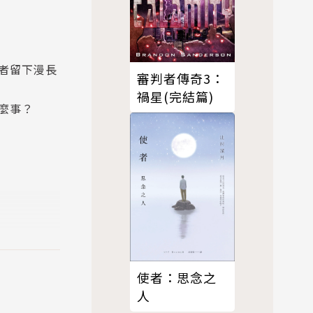
者留下漫長
審判者傳奇3：
禍星(完結篇)
麼事？
者，甚至再
使者：思念之
人