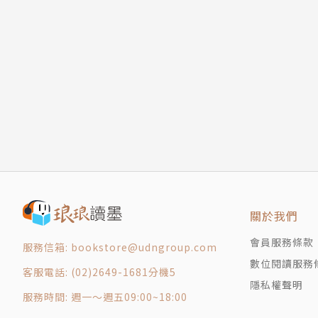
十六 星空之下
十七 取劍
《阿鼻劍前傳》目前暫定三卷。
十八 過招
2020年2月出版的是〈卷一：封印重啟〉。
十九 都是你
二十 祭劍
這是一本武俠小說。
二一 鮮衣怒馬
這是一本愛情小說。
二二 且聽一曲菩薩蠻
這也是一本青春與成長的小說。
二三 等一下來找我
二四 全滅的驛舍
《阿鼻劍》漫畫的由來
二五 嬤嬤說的話
鄭問第一部黑白水墨作品
二六 你會記得我嗎
關於我們
二七 無顏無言
一九八九年郝明義決定創辦《星期漫畫》，找了
會員服務條款
二八 且過江
服務信箱: bookstore@udngroup.com
問。麥仁杰以《鳥人》，曾正忠以《花心赤狐》
數位閱讀服務
二九 秋獵日
一個和漫畫家鄭問共同合作的機會，以筆名「馬
客服電話: (02)2649-1681分機5
三十 怒弓直拉
隱私權聲明
服務時間: 週一～週五09:00~18:00
三一 如是我見
鄭問畫風融合中國水墨技法與西方繪畫技巧，細