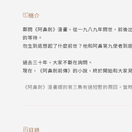
簡介
鄭問《阿鼻劍》漫畫，從一九八九年問世，前後
的等待。
勿生到底想起了什麼前世？他和阿鼻第九使者到
過去三十年，大家不斷在詢問。
現在，《阿鼻劍前傳》的小說，終於開始和大家
《阿鼻劍》漫畫版的第三集有過短暫的兩回。當
而小說版的《阿鼻劍前傳》，則是集中寫前世，
成為尊者。整個故事則透過阿鼻第九使者的旁觀
小說的背景，在五代十國的亂世。人間與地獄難
目錄