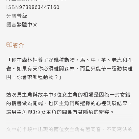
ISBN
9789863447160
分級
普級
語言
繁體中文
簡介
「你在森林裡養了好幾種動物，馬、牛、羊、老虎和孔
雀。如果有天你必須離開森林，而且只能帶一種動物離
開，你會帶哪種動物？」
這次男主角與故事中3位女主角的相遇是因為一封寄錯
的情書做為開端，也因主角們所選擇的心裡測驗結果，
讓男主角與3位女主角的關係有著隱約的衝突。
文中前半段中出現的兩位女主角有著同音、不同寫法的
名字，「劉瑋亭」、「劉葦庭」，因為這樣男主角的情