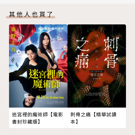
性。
其他人也買了
故事的最後男主角雖然想帶著孔雀離開森林，但孔雀卻
不想成為男主角開屏的阻礙而離開，但他們都知道會有
重逢的一天。
事件過後，看見蔡智恆對感情的態度。
生命中有太多的巧合，而心理測驗只是？這些巧合一些
合理的解釋，但不全然是標準答案。請相信心中愛情的
聲音，請相信心中對自己的看法。
刺骨之痛【精華試讀
迷宮裡的魔術師【電影
作者簡介
本】
書封珍藏版】
蔡智恆