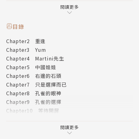
書才會不小心的給錯人，也因為男主角不知該如何解釋
閱讀更多
這樣的誤會而導致最後因為情書的關係傷了「劉瑋亭」
──選擇老虎（代表自尊） ──而且將她傷的很重，
目錄
從此男主角對她一直有著深深的愧疚。
Chapter2 重逢
Chapter3 Yum
而另一位女主角「劉葦庭」──選擇羊（代表愛情）
Chapter4 Martini先生
──是需要浪漫來滋潤愛情，兩人的交往過程中確因男
Chapter5 中國娃娃
主角──選擇孔雀（代表金錢） ──並不是個浪漫的
Chapter6 右邊的石頭
人而導致最後這斷感情也是無疾而終。
Chapter7 只是選擇而已
Chapter8 孔雀的眼神
男主角經歷了這兩段感情後心中確有著無限的愧疚與遺
Chapter9 孔雀的選擇
憾，直到另一個女主角出現，一個同樣選擇孔雀的女生
Chapter10 等待開屏
「李珊藍」，兩個同樣選擇孔雀的人，有著相似的地
寫在《孔雀森林》之後
方，也因她的提醒讓男主角有再次面對「劉瑋亭」──
三版後記
閱讀更多
選擇老虎（代表自尊）的勇氣，讓他的心中不再有愧
疚，而在兩人的相處中男主角也發現了她對他的重要