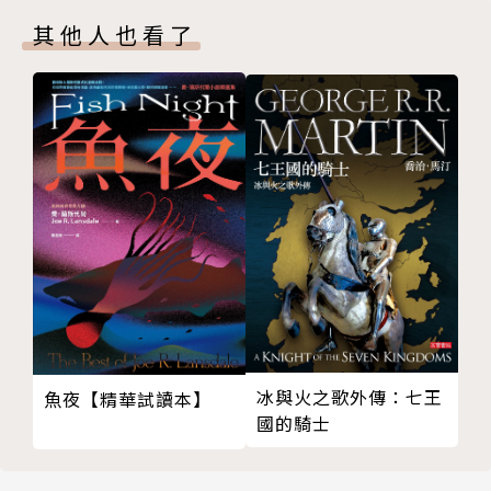
網路上的暱稱是痞子蔡。
其他人也看了
1969年出生於台灣嘉義縣，成功大學水利工程博士。
1998年在網路發表第一部小說《第一次的親密接
觸》，造成全球華文地區的痞子蔡熱潮，從此被譽為
「漢語網路文學旗手」、「華人網路小說家第一人」。
Blog網址：jht.pixnet.net
冰與火之歌外傳：七王
魚夜【精華試讀本】
國的騎士