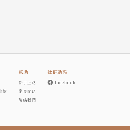
幀設計金獎。香港「中華區最佳出版插畫獎」冠軍。
《母老虎吃粽子》、《三個為什麼八個原來如此》、《生肖
書，入選好書大家讀或行政院新聞局中小學優良課外讀物。
化出版。
趣事，狗小圓吃時節當令》／字畝文化出版。
幫助
社群動態
新手上路
facebook
條款
常見問題
聯絡我們
繪畫是畢業十年後，從風景速寫開始，喜歡為鍾愛的場景編故
不要剪頭髮！》。