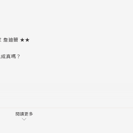
 詹廸薾 ★★
能成真嗎？
閱讀更多