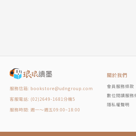
● 《虎姑婆》榮獲金蝶獎，繪本類整體美術與裝
● 《小野豬的玫瑰花》、《山羊巫師的魔藥》、
到》、《超級數一數》、《小貓老大歷險記》等
● 最新短篇童話集《精靈的慢遞包裹》／字畝文
● 《說學逗唱，認識二十四節氣─虎大歪說民俗
關於我們
會員服務條款
服務信箱: bookstore@udngroup.com
繪者簡介
數位閱讀服務
客服電話: (02)2649-1681分機5
隱私權聲明
詹廸薾
服務時間: 週一～週五09:00~18:00
一九八六年生於台北。大學主修美術，真正愛上
著有個人繪本《和你在一起》，合作繪本《我才