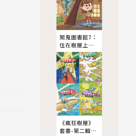
鬧鬼圖書館7：
住在樹屋上的
鬼
《瘋狂樹屋》
套書-第二輯