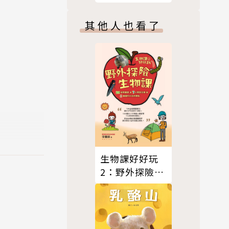
（共四冊）
其他人也看了
版公司，一
創作不輟，
定三本手作
占空間，情
生物課好好玩
2：野外探險生
物課！28堂尋
寶課╳7大學習
主題╳8個國內
外自然景點