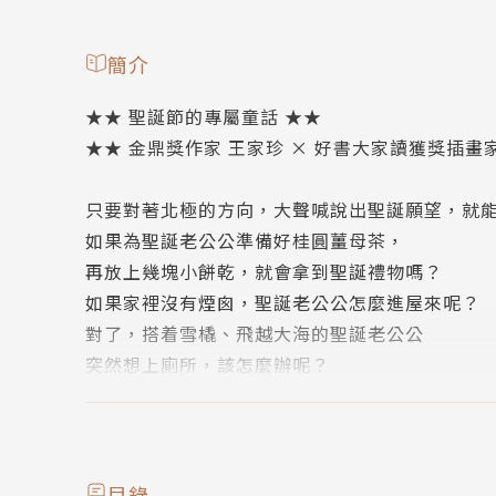
簡介
★★ 聖誕節的專屬童話 ★★
★★ 金鼎獎作家 王家珍 × 好書大家讀獲獎插畫家
只要對著北極的方向，大聲喊說出聖誕願望，就
如果為聖誕老公公準備好桂圓薑母茶，
再放上幾塊小餅乾，就會拿到聖誕禮物嗎？
如果家裡沒有煙囪，聖誕老公公怎麼進屋來呢？
對了，搭着雪橇、飛越大海的聖誕老公公
突然想上廁所，該怎麼辦呢？
作者簡介
王家珍
目錄