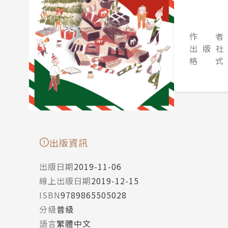
作 者
出 版 社
格 式
出版資訊
出版日期
2019-11-06
線上出版日期
2019-12-15
ISBN
9789865505028
分級
普級
語言
繁體中文