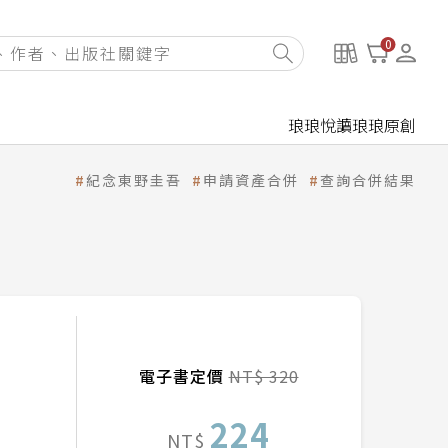
0
琅琅悅讀
琅琅原創
紀念東野圭吾
申請資產合併
查詢合併結果
電子書定價
NT$ 320
224
NT$