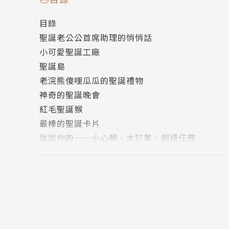
目錄
一九六二年，出生在澎湖馬公。大學時代寫作散
聖誕老公公首席助理的悄悄話
腳踏進童書領域。以〈斗笠蛙〉和〈飛翔老鼠〉
小可愛聖誕工廠
自認作品還不錯，千萬別錯過。
聖誕島
老浣熊傻哩瓜瓜的聖誕禮物
出生於天主教家庭，幾乎每年聖誕節都會收到聖
神奇的聖誕晚會
小書；最難為情的是一大束包裝精美的玫瑰花；
紅毛聖誕猴
最棒的聖誕卡片
年紀漸長，從貪吃的小鬼晉級為資深貪吃鬼，最
說說你的──小心願．大訂單．超級任務
意永留存。
版權頁
封底
第一本短篇童話《孩子王．老虎》，榮獲《中國
● 《鼠牛虎兔》榮獲《聯合報》「讀書人」年度
● 《龍蛇馬羊》榮獲好書大家讀年度好書。