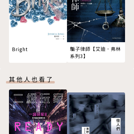
〈笑得很白〉
你笑得很白。
若人們這樣形容，就代表你是某種靜靜忍耐，費力想笑
出來的人。
騙子律師【艾迪．弗林
Bright
他笑得很白。
系列3】
若人們這樣形容，就代表他（或許）是某種費力想跟自
己內在的某部分訣別的人。
其他人也看了
〈方糖〉
堆在白色紙張上的正六面體構造，完美得近乎端正，對
女人而言，就像是什麼美得過份的事物。……有些記憶
不會因時間的流逝而毀損，痛苦也是一樣。時間會影響
並破壞所有一切的這句話，並非事實。