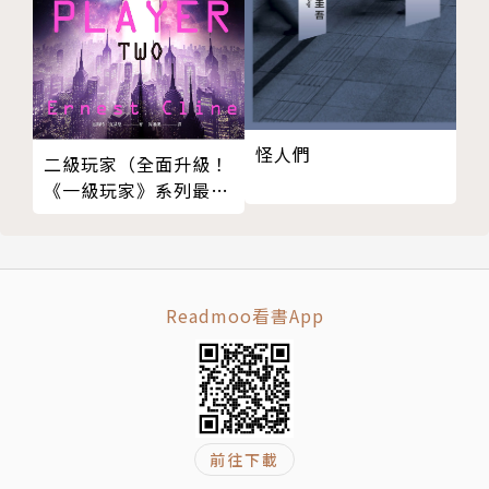
〈蕾絲窗簾〉
那女人走在結冰的路面上時，抬頭看向某棟建築物的二
樓。鏤空的蕾絲窗簾擋住了視野。不知是否因為有某個
不會變髒的白色事物在我們裡面翻滾蕩漾，所以每每面
怪人們
二級玩家（全面升級！
對那種整潔的事物時，內心才會覺得感動？
《一級玩家》系列最新
磅礡大作）
〈白石〉
雖然女人覺得石頭白到可以透視，但事實上並沒有透明
Readmoo看書App
到可以看見裡面。（其實那只是一顆平凡的白色石
頭。）女人偶爾會把石頭拿出來放在手掌心。若能將沉
默凝結成最小且堅硬的物品，想必就是這種觸感。
〈所有白〉
前往下載