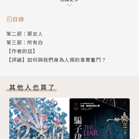
白是舊的痛苦尚未完全癒合，新的痛苦尚未完全裂開。
無法化為完全的光或完全的黑暗的一天天。
目錄
65篇對白色的冥想，65種關於白色的記憶。
第二部：那女人
這是韓江在白紙上費力寫下的小說，是描述一切白色事
第三部：所有白
物的小說。
【作者的話】
她以冷靜的筆調，精鍊的詩意文字，寫下蘊含炙熱能量
【評論】如何與我們身為人類的事實奮鬥？
的冰冷思緒。
白是一切的開始，也是結束。
我們不都是從「白」出來，又走進「白」裡的嗎？
其他人也買了
〈半月糕〉
那瞬間我突然想到這嬰兒的死亡。我在這個故事中長
大。幼小的動物中最軟弱的動物，像半月糕一樣白嫩又
美麗的嬰兒。我在她死掉的地方出生，在那裡成長。