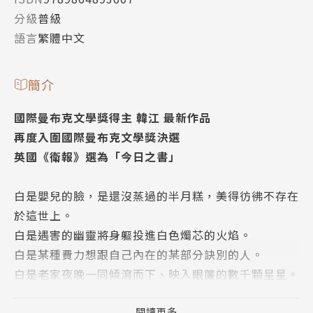
分級
普級
語言
繁體中文
簡介
國際曼布克文學獎得主 韓江 最新作品
再度入圍國際曼布克文學獎決選
英國《衛報》選為「今日之書」
白是嬰兒的臉，是還沒蒸過的半月糕，美得彷彿不存在
於這世上。
白是遇害的幽靈將身軀投進白色燭芯的火焰。
白是某種費力想跟自己內在的某部分訣別的人。
白是老家夜晚一同傾瀉而下、映入眼簾的數千顆星星。
白是沉默凝結成最小且堅硬的物品。
閱讀更多