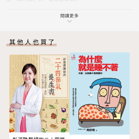
你吃的降膽固醇藥，究竟有什麼功用？
一般人不知道的是，膽固醇、中性脂肪是人體必需物
1. 降低LDL—C的主要藥物
閱讀更多
質：
2. 降低中性脂肪的主要藥物
「吃進來」的膽固醇只占三成，其餘七成由肝臟自行合
第三章 高膽固醇與中性脂肪的判斷標準，其實一直在
成；
其他人也買了
更新
膽固醇除了是細胞吸收養分、排放老廢物的重要介質，
「藥局」從健康諮詢場所，變成單純領藥的地點
更是賀爾蒙的合成原料，具有提高免疫力，使血管變年
為了減少醫療支出推動早療，但成效有限
輕的作用。
「史塔汀」副作用較少，但問題也不少
中性脂肪則可維持體溫、保護皮膚及內臟，並提供人體
大家都在做的事，不代表一定正確
熱量。
喚醒心底的日本魂，過得有活力、吃得更健康
高密度脂蛋白膽固醇（HDL-C）俗稱好的膽固醇。
人生各階段的膽固醇變化
可預防發炎、防止動脈硬化、協助人體抗氧化。
第四章 怎麼做，膽固醇和中性脂肪才能回到正常值？
HDL-C以外的膽固醇，統稱非高密度脂蛋白膽固醇，
氧化、生鏽都肇因於活性氧
這類膽固醇一旦過高，就容易罹患心血管疾病，故稱壞
糖化作用害你變老、變醜，還動不動就生病
的膽固醇。
你也覺得新陳代謝變差了嗎？
體內壞膽固醇和中性脂肪值過高，就如同河川暴漲，
不依賴藥物的新陳代謝對策
若強行阻攔，勢必引起洪水氾濫，一發不可收拾。