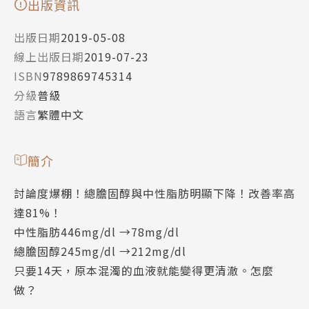
出版資訊
出版日期
2019-05-08
線上出版日期
2019-07-23
ISBN
9789869745314
分級
普級
語言
繁體中文
簡介
討論度爆棚！總膽固醇與中性脂肪明顯下降！改善率高
達81%！
中性脂肪446mg/dl →78mg/dl
總膽固醇245mg/dl →212mg/dl
只要14天，原本混濁的血液就能變得更清澈。怎麼
做？