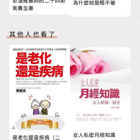
彭溫雅醫師的二十四節
為什麼就是睡不著
現代人，小心肝！
氣養生書
你應該設法從根源「避免過量」，而不是靠吃藥「強行
打造優質膽固醇的五大生活習慣
抑制」。
第五章 在家就能做！兩星期降低膽固醇和中性脂肪的
其他人也看了
訓練
◎ 為什麼不應該依賴藥物降膽固醇？
透過日常動作改善新陳代謝
吃藥的確有用，但也可能「太有用」，引起反撲。
exercise 1：舒緩身體緊張、促進新陳代謝的指壓
只要是藥物就一定有副作用，當你仰賴長期服藥控制膽
☑ 提高免疫力的穴位 合谷
固醇，
☑ 舒緩骨幹周圍的穴位 後谿
反而會造成體內氧化低密度脂蛋白（LDL）增加，形成
☑ 有利肝臟運作的穴位 太衝
惡性循環。
exercise 2：可消除身體不適的日常運動
知名降膽固醇藥「史塔汀」副作用較少，但問題也不
☑ 揉胸
少。
☑ 拉耳
最危險的便是橫紋肌溶解症，嚴重時將引發腎衰竭。
☑ 脖頸伸展
更有報告指出，史塔汀會抑制人體免疫力、提高致癌風
☑ 武術步行
險。
exercise 3：不靠藥物也能降低膽固醇的健身運動
此外，體內膽固醇一旦降得太低，將對末梢神經造成影
女人私密月經知識
是老化還是疾病（二
☑ 腋窩伸展
響，