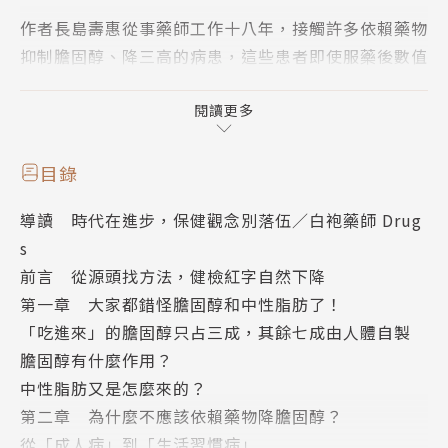
作者長島壽惠從事藥師工作十八年，接觸許多依賴藥物
抑制膽固醇、降三高的病患，這些患者即使服藥後數值
恢復正常，仍無法避免生活中諸多不適。例如：缺乏動
力、情緒低落、肌肉痠痛等。
閱讀更多
這令她不禁感嘆：「想成就健康有活力的人生，光靠藥
物是不夠的。」
目錄
之後她離開了藥局工作。接下來的二十多年，都在日本
導讀 時代在進步，保健觀念別落伍／白袍藥師 Drug
各地巡迴演講，宣導「不吃藥也能變得更健康」的觀念
s
及方法，至今已超過1500場。更在全國設有160處宣
前言 從源頭找方法，健檢紅字自然下降
導各式飲食提案與自癒體操的「健康教室」，迄今已有
第一章 大家都錯怪膽固醇和中性脂肪了！
超過八萬人受惠，膽固醇值與血糖值改善率高達8
「吃進來」的膽固醇只占三成，其餘七成由人體自製
1%！
膽固醇有什麼作用？
中性脂肪又是怎麼來的？
如果你的健檢數值出現紅字，又怕吃太多藥對身體有
第二章 為什麼不應該依賴藥物降膽固醇？
礙，不妨試試她的方法：
從「成人病」到「生活習慣病」
◎ 大家都錯怪膽固醇和中性脂肪了！