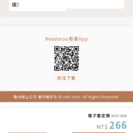
版）
☑ 靠牆深蹲
可能引起精神障礙、多發性神經病變，或增加新型糖尿
☑ 椅子前行
病患病率。
☑ 地板前行
exercise 4：舒緩背部和肩膀僵硬的伸展運動
◎ 跟著藥師這樣做，輕鬆擊退壞膽固醇、擺平中性脂
Readmoo看書App
☑ 腋窩伸展操
肪：
☑ 肩胛骨伸展操
降三高的關鍵，在於抗氧化及減少糖化。
第六章 預防身體氧化、糖化的飲食提案
為此你得控制醣類攝取，例如少吃白米飯、麵食及含代
哪些食物可以預防氧化和糖化？
糖產品。
利用日常飲食，打造強韌的血管和細胞
因為體內糖分過多，AGEs（糖化終產物）便會增加，
前往下載
人都要喝水，但一口氣喝太多就會傷腎
如此一來，就會加速人體氧化（老化）、引發疾病（如
愛肝顧肝的飲食提案
痛風、胰臟炎）。
聯合線上公司 著作權所有 © udn.com. All Rights Reserved.
第七章 光靠運動、調整飲食仍無法改善健康時，可以
這麼做
對付壞膽固醇及中性脂肪，與其吃藥控制，不如多吃蔬
良好的睡眠最重要
電子書定價
菜。
NT$ 380
266
情緒劇烈變化，將對內臟造成負擔
海藻類富含食物纖維，可吸附、排出有害物質，減緩血
NT$
泡溫泉、上公共澡堂，可放鬆心情
糖值上升。