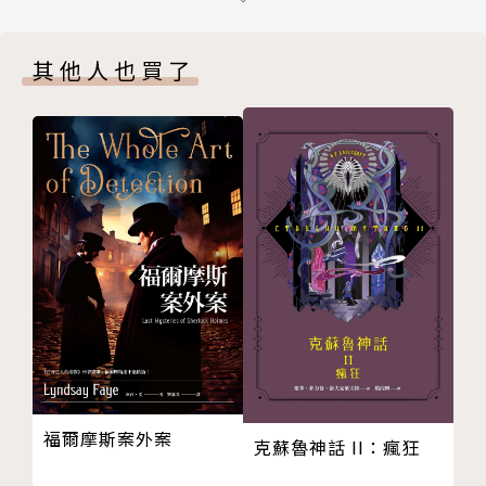
後 記
痺動彈不得。
版權頁
其他人也買了
隨著儀式的進行，他們逐漸了解，為了堅持到最後，自
己得要付出多麼巨大的代價。
而說妖儀式的背後，似乎還關聯著更大的陰謀⋯⋯
作者簡介
臺北地方異聞工作室
（小波、清翔、長安、瀟湘神）
我們是一群熱愛遊戲、奇幻文學，及臺灣這塊土地的
福爾摩斯案外案
人，長期耕耘臺灣民俗、歷史與妖怪議題。過去三年
克蘇魯神話 II：瘋狂
來，圍繞著臺灣妖怪題材，我們推出諸多作品，每個都