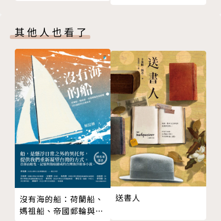
有著對妖怪議題的努力： 《中元劫鬼記》和《金魅殺
人魔術》是我們結合臺灣妖怪與日治歷史的嘗試性創
其他人也看了
作；《唯妖論：臺灣神怪本事》是收錄了臺灣妖怪資料
的圖鑑，同時也體現我們的妖怪學理念；《尋妖誌》則
是藉著實際走訪神怪傳說的發生地，使地方與臺灣神怪
間的關係能讓更多人知曉。
這次推出的《說妖》系列，我們打算更進一步地探討臺
灣妖怪在現代的處境，並試圖將新興的鬼故事、都市傳
說、校園怪談也納入同一體系之下。這當然不是區區一
項作品就能達成的，我們對於《說妖》有著一系列規
劃，其中包括了小說與桌遊等等。
我們希望能讓大家更熟悉臺灣妖怪傳說，並一同思考臺
送書人
沒有海的船：荷蘭船、
灣妖怪在現代的意義。
媽祖船、帝國郵輪與捕