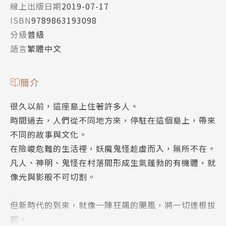
線上出版日期
2019-07-17
ISBN
9789863193098
分級
普級
語言
繁體中文
簡介
很久以前，這座島上住著許多人。
時間過去，人們從不同地方來，停駐在這個島上，帶來
不同的故事與文化。
在險峻危難的生活裡，妖魔鬼怪趁虛而入，無所不在。
凡人、神明、鬼怪在村落間形成生氣蓬勃的有機體，就
像光與影般不可切割。
但新時代的到來，就像一陣狂飆的颶風，將一切連根拔
起。