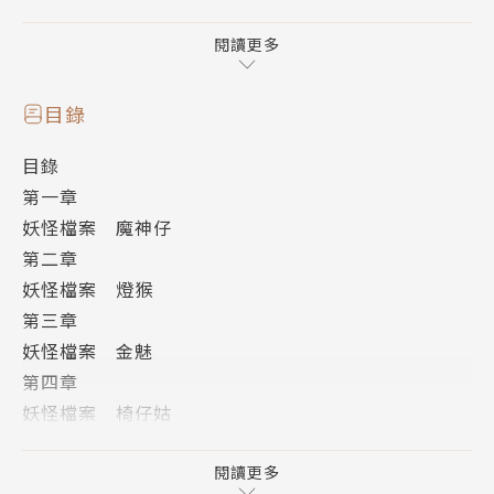
臺灣妖怪們被迫帶著傳統的記憶，躲進人心的空隙。
然而，妖怪並非是唯一的潛伏者。
閱讀更多
鬼故事、謠言、陰謀論、都市傳說、新興宗教無不等著
分食這僅存的空隙。
目錄
妖怪掙扎地生存著，等待著消亡的結局。本該如此──
目錄
第一章
不知從何處開始，流傳著一個名叫「說妖」的儀式。
妖怪檔案 魔神仔
傳說中，在儀式堅持到最後的人可以召喚出妖怪，實現
第二章
願望。
妖怪檔案 燈猴
第三章
護理師、記者、研究生、計程車司機……八個走投無路
妖怪檔案 金魅
的人，因著各自的理由，來到了說妖儀式之中。他們有
第四章
著共同的目標：在儀式上留到最後，得到妖怪，解決自
妖怪檔案 椅仔姑
身的困難。隨著儀式進行，傳說中的妖怪一一出現：拐
第五章
人迷路的魔神仔、吃人的金魅、化身人類惡作劇的阿里
妖怪檔案 阿里嘎該
閱讀更多
嘎該……有些讓你眼前所見不全為真，有些讓你身心麻