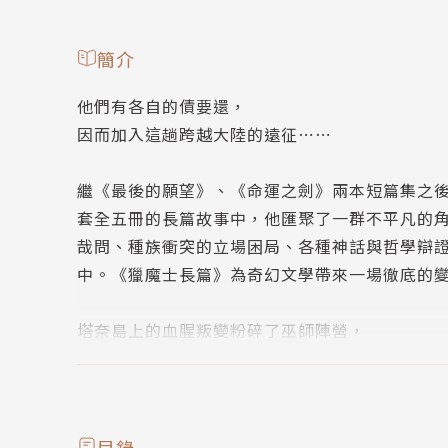
簡介
他們有各自的債要還，
因而加入這趟跨越大陸的遠征⋯⋯
繼《最後的願望》、《命運之劍》兩本短篇集之
套全五冊的長篇故事中，他匯聚了一群不平凡的
哉問、種族衝突的立場困局、各種神話與哲學辯
中。《獵魔士長篇》為奇幻文學帶來一場徹底的
塔奈島上的血腥叛變粉碎了巫師陣營，
諸王不再信任魔法，巫師失去政治影響力，
面對此一困局，新的組織——「女巫會」應運而
神話、傳說還有預言，意外拼湊出「上古之血」
史上最頂尖的女巫群集，將改變歷史軌跡……
目錄