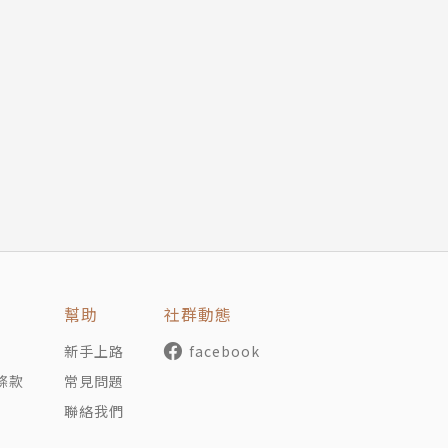
劍與魔法的奇幻小說，全系列包括兩本短篇集和一套五冊的長
排行榜上名列前矛，平均單書銷量超過十萬冊，他也成為波蘭
牙文、葡萄牙文、俄文、捷克文、立陶宛文等多國語言，享有
文學最高榮譽的Zajdel大獎，更勇奪獎勵在國際上表現
森等勁敵，一舉奪下首屆大衛．蓋梅爾之「傳奇」大獎（The
幫助
社群動態
斯克送給歐巴馬總統的國禮之一，就是薩普科夫斯基親筆簽名
新手上路
facebook
：王國刺客》限定版。薩普科夫斯基在波蘭的地位由此可見
條款
常見問題
聯絡我們
前傳 Sezon burz（Season of Storms）。