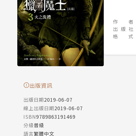
作 者
出 版 社
格 式
出版資訊
出版日期
2019-06-07
線上出版日期
2019-06-07
ISBN
9789863191469
分級
普級
語言
繁體中文