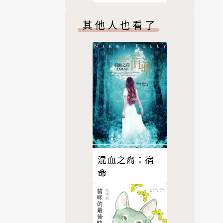
其他人也看了
混血之裔：宿
命
魔士〉廣受
暗力量戰