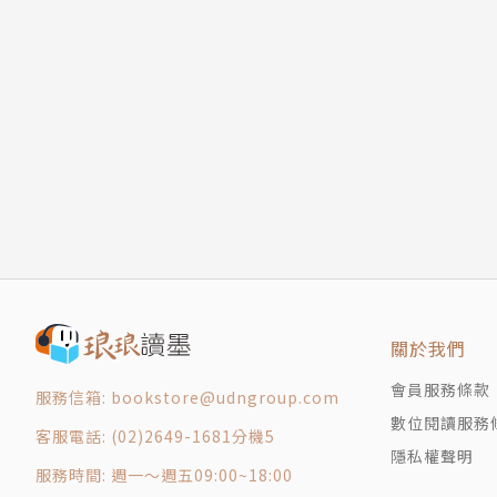
鬥。
「獵魔士」是揉和斯拉夫與歐洲民間傳說，以及
及近年新推出的單本前傳。出版後每集都在暢銷
幻小說作家，作品譯成英文、德文、法文、西班
群。
薩普科夫斯基曾獲頒許多獎項，曾五度獲頒波蘭奇幻
術家的「護照獎」。二○○九年更擊退布蘭登．山德
Gemmell Legend Award）。
關於我們
二○一一年，美國總統歐巴馬訪歐，波蘭總理圖
會員服務條款
說，以及同樣以傑洛特為主角的ＰＣ遊戲《巫師2
服務信箱: bookstore@udngroup.com
數位閱讀服務
客服電話: (02)2649-1681分機5
隱私權聲明
薩普科夫斯基現在定居波蘭羅茲，二○一三年推出「獵魔士」
服務時間: 週一～週五09:00~18:00