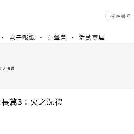
資產合併結果查詢
電子報紙
有聲書
活動專區
書櫃開通申請
與資產合併申請圖文教學
資產合併結果查詢
書櫃開通申請
火之洗禮
士長篇3：火之洗禮