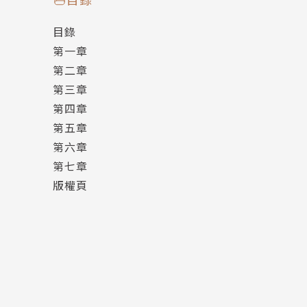
目錄
傳言流亡公主將被推上帝后寶座，成為帝王開國
第一章
明知是陷阱，負傷的獵魔士仍堅持深入敵陣，展
第二章
與他一同踏上旅程的，還有吟遊詩人亞斯克爾、
第三章
粗野海派的矮人團隊、總在惡夢中糾纏奇莉的帝
第四章
以及來歷成謎、彷彿全知全能的藥草師；
第五章
他們有各自的債要還、有自己的罪要贖，因而加
第六章
沒有人想到的是，這是一趟必須穿越火與血的旅
第七章
等在他們眼前的，更不止有戰爭的血腥殘酷……
版權頁
作者簡介
安傑・薩普科夫斯基（Andrzej Sapkowski）
一九四八年生於波蘭羅茲，大學攻讀經濟。一九
好評。之後寫了一系列以獵魔士——利維亞的傑