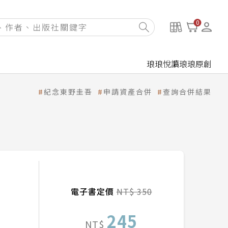
0
琅琅悅讀
琅琅原創
紀念東野圭吾
申請資產合併
查詢合併結果
電子書定價
NT$ 350
245
NT$