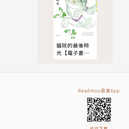
篇故事，以
最重要的奇
廣大讀者
貓咪的最後時
光【電子書附
贈：可愛貓桌
優異的波蘭藝
布】
 David
Readmoo看書App
的英文版小
。
前往下載