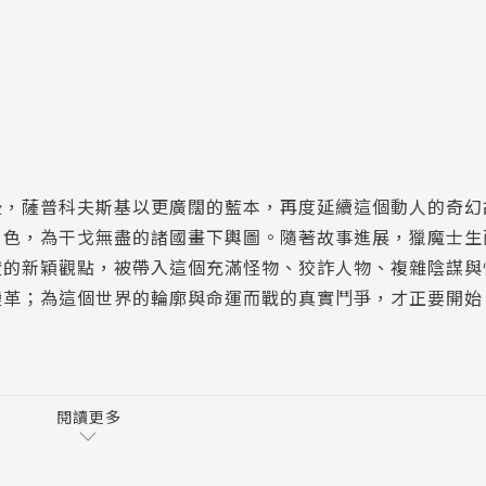
後，薩普科夫斯基以更廣闊的藍本，再度延續這個動人的奇幻
角色，為干戈無盡的諸國畫下輿圖。隨著故事進展，獵魔士生
證的新穎觀點，被帶入這個充滿怪物、狡詐人物、複雜陰謀與
變革；為這個世界的輪廓與命運而戰的真實鬥爭，才正要開始
生；
閱讀更多
的真相，