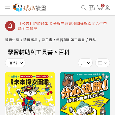
【公告】琅琅讀墨數位閱讀資產合併與書櫃開通申請
0
【公告】琅琅讀墨書櫃開通常見問題
【公告】琅琅讀墨 3 分鐘完成書櫃開通與資產合併申
請圖文教學
【公告】琅琅書店服務升級重要說明及資產合併結果
查詢
琅琅悅讀
琅琅讀墨
電子書
學習輔助與工具書
百科
【公告】因 Readmoo 讀墨系統維護中，本站同步暫
停部分閱讀服務
學習輔助與工具書 > 百科
百科