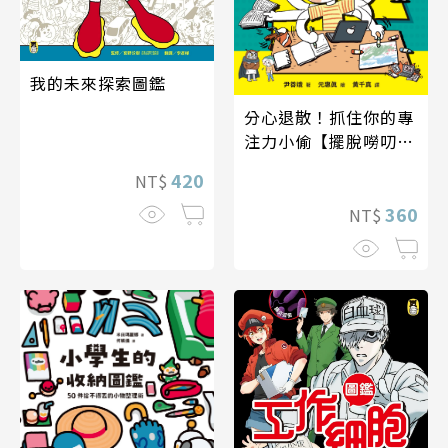
我的未來探索圖鑑
分心退散！抓住你的專
注力小偷【擺脫嘮叨研
究所】
420
NT$
360
NT$