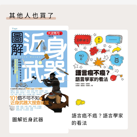
Act 2：遊客資訊Tourist Information
其他人也買了
Unit 4 機場英語Airport English
「Part A：旅遊會話通」
Act 1：最後一刻登機Last-Minute Check-In
將出國會遇到的各種情境分為12個主題，收錄旅遊的
Act 2：合法通關Cruising through Customs
各種實用會話，從行前規劃、和旅行社接洽、自助旅行
Unit 5 機上英語In-Flight English
的事前準備開始，到搭機、入境、訂房住宿、購物退
Act 1：搭機登機輕鬆GO EZ Check-In
稅、用餐，甚至是問路、租車英語到急難救助等內容，
Act 2：我能為你服務嗎？How May I Help You?
都幫你準備好相關課程，讓你學到最道地、最實用的對
Unit 6 旅館英語Finding a Home Away from Home
話，並利用真人影片讓你更能身歷其境地學習。
Act 1：登記入住Checking into a Hotel
Act 2：待客之道A Helpful Concierge
「Part B：繞著地球玩」
Unit 7 住房英語Staying in a Hotel
收錄25篇精彩旅遊文章，包括達人嚴選的「熱門景
Act 1：Accidentally1 Locked Out意外被反鎖在外
點」、「私房推薦」及「季節限定」的特色旅遊，可先
Act 2：辦理退房Checkout Time
閱讀文章、重點單字例句和文法說明，並根據主題補充
語言癌不癌？語言學家
Unit 8 購物英語Let’s Go Shopping
圖解近身武器
旅遊相關資訊，讓您在出國前認識各地風俗文化與美食
的看法
Act 1：超出預算Beyond Her Budget
等各種面向，同時提升英文閱讀實力。
Act 2：達成交易Let’s Make a Deal