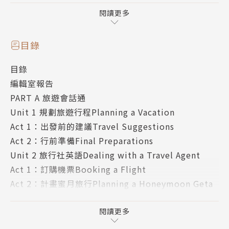
閱讀更多
‧請問我可以在哪裡買地鐵通行券？
‧我房間的空調好像有問題。
目錄
‧這件衣服可以算便宜一點嗎？
目錄
‧請問這個可以退稅嗎？要去哪裡辦退稅？
編輯室報告
‧請問你們有機場接駁服務嗎？
PART A 旅遊會話通
Unit 1 規劃旅遊行程Planning a Vacation
還可以透過這本書看到達人推薦的世界景點：
Act 1：出發前的建議Travel Suggestions
一探千年風華的京都、浪漫的普羅旺斯
Act 2：行前準備Final Preparations
享受聖托里尼的陽光、北國限定的冬祭慶典
Unit 2 旅行社英語Dealing with a Travel Agent
Act 1：訂購機票Booking a Flight
有了這本書，讓你就不再害怕開口說英語
Act 2：計畫蜜月旅行Planning a Honeymoon Geta
還能擁有豐富的旅遊知識，千萬別錯過！
way
Unit 3 自助旅行英語Let’s Go Backpacking
閱讀更多
世界很大，不要讓語言侷限你的腳步
Act 1：兌換外幣Money Exchange
別怕英文不夠好，只怕你不踏出那一步！