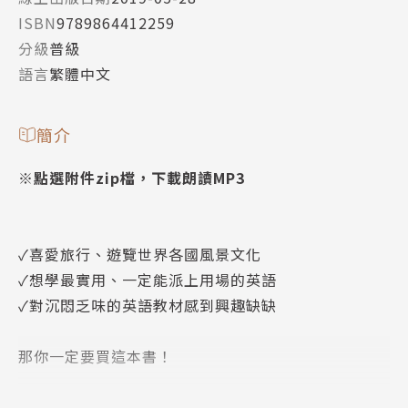
ISBN
9789864412259
分級
普級
語言
繁體中文
簡介
※點選附件zip檔，下載朗讀MP3
✓喜愛旅行、遊覽世界各國風景文化
✓想學最實用、一定能派上用場的英語
✓對沉悶乏味的英語教材感到興趣缺缺
那你一定要買這本書！
在這本書中，你可以學到這些英語怎麼說：