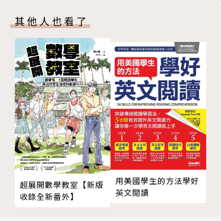
Unit 9 餐廳英語Dining Out
其他人也看了
Act 1：難以抉擇So Many Choices
Act 2：甜蜜的驚喜A Little Surprise
Unit 10 問路英語Asking for Directions
Act 1：走捷徑Taking a Shortcut
Act 2：搭乘大眾運輸工具Using Public Transportat
ion
Unit 11 租車英語Renting a Car
Act 1：辦理租車手續Taking Care of the Paperwork
Act 2：處理行車狀況Dealing with Problems
Unit 12 急難救助英語Travel Emergency
Act 1：不幸遭竊An Unfortunate Theft
Act 2：遺失藥物A Medical Problem
用美國學生的方法學好
超展開數學教室【新版
PART B 繞著地球玩
英文閱讀
收錄全新番外】
旅遊達人10大嚴選
1. 京都的千年風華Kyoto: The Heart and History of