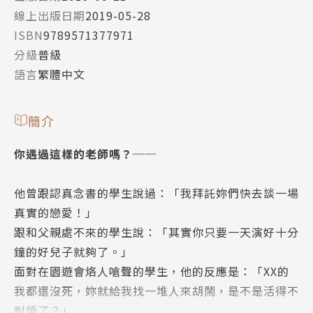
線上出版日期
2019-05-28
ISBN
9789571377971
分級
普級
語言
繁體中文
簡介
你遇過這樣的老師嗎？──
他曾跟認真念書的學生說過：「我拜託妳們快去談一場
真實的戀愛！」
跟和父親處不來的學生說：「其實你只要一天演好十分
鐘的好兒子就夠了。」
面對在園遊會烙人嗆聲的學生，他的反應是：「XX的
我都還沒死，妳就給我找一堆人來胡鬧，是不是活得不
耐煩了？」