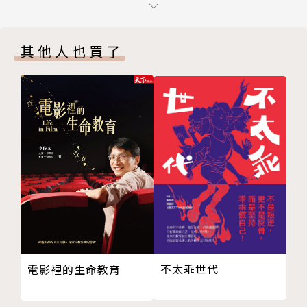
06 社會不會輕易原諒你，冷漠更是一種罪；我們生
住出手相揍……
活在一起，就沒有人是局外人。
最終卻還是被歸類為不得不牽絆的「孽緣」，
其他人也買了
07 這世上，有些人不是你說pk，就能pk的！
畢竟他是游老師，
08 有一種聰明人，能在地獄中種出花朵。
那個不論是外校混混來找麻煩、和家長關係不佳、失戀
09 你們還是放下課本，先出去談點小戀愛吧，好
想哭訴，
嗎？
都會第一個被想起的游老師。
10 每天演十分鐘的好兒子，天下就會太平。
11 天底下沒那麼多會逼你七早八早把自己灌醉的爛
「老師會直接寫給你的字，通常你最後都不會記得；
事。
你自己發自內心想去學會的字，那才是你的朋友。」
12 要一頭撞上去之前，先看看那是鐵板還是水泥牆
吧，好嗎？
作者簡介
13 這世上沒有那麼多地方可以逃。
14 放心，在還不懂愛之前，你所有的失戀都不是那
東燁（穹風）
麼需要被安慰的。
不太乖世代
電影裡的生命教育
15 同溫層會給你溫暖，但不會給你勇氣。
東燁，以前是穹風。
16 我們對人才的評斷標準是：除了讀書之外，你還
十月廿日生，無論何時都只會回答自己廿八歲。