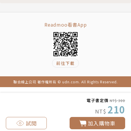
保護的。
FansPage www.facebook.com/bbxtw/
26 即使你有一百萬種不如人之處，但只要找到一種
屬於你的存在方式，你就是獨一無二的。
Readmoo看書App
27 你可以永遠當個不引人注目的安逸配角，但除了
你以外可能再也沒有人認識你。
28 運氣與天賦，無法永遠支撐著你的世界，你總得
有一次是「真的準備好了」的。
29 老師，我們不是愛喝酒，我們也沒有很懶散。
前往下載
30 有些人一直靠北你，那是因為靠北的話，比較容
易被你記得。
聯合線上公司 著作權所有 © udn.com. All Rights Reserved.
後記 我只想盡全力幫你完成夢想。
版權頁
電子書定價
NT$ 300
210
NT$
試閱
加入購物車