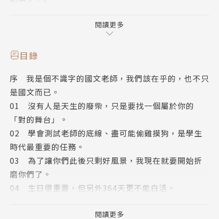
反正苦口婆心沒有用，幾句髒話學生可能還聽得進去，
閱讀更多
30篇老師與學生你來我往的真實案例，如有雷同，就
是真的。
目錄
序 我是個不識字的國文老師，我們該在乎的，也不只
偶爾，學校裡會有幾個學生來找我，想問某幾個字怎麼
是國文而已。
寫。
01 沒有人是天生的廢柴，只是要找一個屬於你的
不管知不知道，通常我都會先回答「我不知道」。
「對的舞台」。
因為我想教你的，從來都不只是國文而已。
02 學會測試老師的底線、盡可能偷雞摸狗，是學生
時代最重要的任務。
暢銷作家東燁（穹風），除了小說家的身分，
03 為了讓你們此後只剩好風景，我現在就要開始折
他同時還是幼保科的導師──游老師
磨你們了。
這些年，他在偏鄉高職任教，面對數百個「中二」學
04 生日很重要，但另外364天更不能白活。
生，
05 聰明人會知道在不利於自己的規則當中，找到更
他總是用「奇形怪狀」來形容自己的學生，
多讓自己獲利的方法。
閱讀更多
他們各有各的個性、各有各的麻煩、各有各的讓人忍不