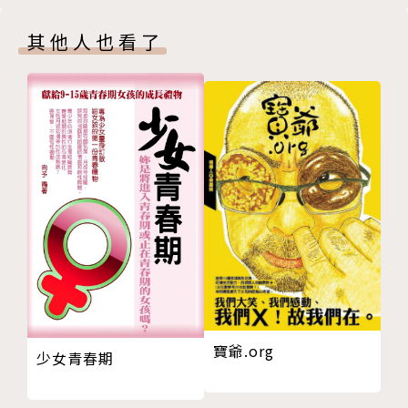
會什麼？
因罹患天秤座不可癒的選擇障礙症，
其他人也看了
17 雖然初戀往往沒有好下場，但逐夢的路都是先跨
才學電機、中文、視傳與行銷，
出第一步才開始的。
玩過音樂、開過酒吧、寫過小說跟詩集，
18 大學文憑不代表什麼，可是很多人都有。
一直想當編輯，卻變成高中國文老師，
19 人生其實沒有很多次機會，可以容許你不停地
如果有所謂的「志願」，
「再看看」。
那就只想當「玩家」。
20 愛情無罪，但白目有罪──關於背叛姊妹這種
事。
低調是習慣，隨和是個性，
21 你不見得會永遠屬於誰，當然，別人也沒必要非
文字的拼湊、旅行的足跡、影像的攝取都是一種書寫，
得永遠只屬於你。
既然還活著，便相信代表作尚未出現，
22 長得好看是天賦，但你必須有讓人願意多看你第
現在做的每件事，都只是覺得應該認真活著。
二眼的內涵。
信奉「從心之所行，即是正道」。
23 沒有誰可以決定你的人生，但你要為自己的決定
以前是穹風，現在是東燁，這是我。
負責。
寶爺.org
少女青春期
24 跟你自己做朋友吧，做個懂得和自己相處的人。
《思念不在的地方》2018時報出版
25 過度的控制網，讓父母誤以為孩子是永遠需要被