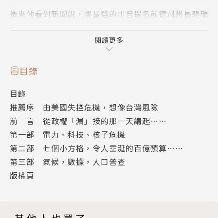
後來他看到新聞說，剛當選的川普提名前德州州長裴瑞
(Rick Perry)擔任能源部長。「ㄟ……能源部是幹嘛
的？」麥可心想，長這麼大，竟然從沒把政府的功能弄
閱讀更多
清楚過。
目錄
於是，帶著好奇心的他，造訪了十幾個政府部會，試圖
目錄
弄清楚平常這些官員、公務員到底在幹嘛。
推薦序 由美國失控危機，想像台灣風險
前 言 從政權「漏」接的那一天講起……
他這才發現，原來美國政府機構的實際功能，往往與名
第一部 電力、科技、核子危機
稱並不完全相符。例如「能源部」，最重要的任務其實
第二部 七個小方格，令人垂涎的百億預算……
並不是什麼顧名思義的制定能源政策，「農業部」絕大
第三部 氣候，數據，人口普查
多數的工作內容，也「與農業一點關係也沒有」，至於
版權頁
常常見報的「商務部」，你可能以為就像我們的經濟
部，是專門負責制定產業政策、掌管國際貿易的吧？錯
了，商務部裡預算最龐大的業務，相信很多人猜不到。