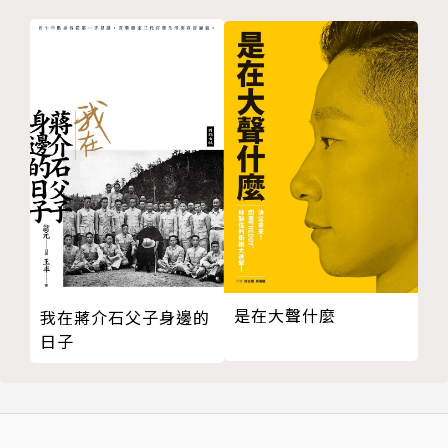
《第五風暴》。
透過這三個故事，他帶領我們一窺美國政府內幕，換個
角度理解全球政治與經濟風險。無論是天災、金融危機
或戰爭，「總統是國家的風險長，應該負責帶領國家遠
離風險」書中說，但如今，這位風險長卻成了讓百姓陷
入風暴威脅中的人。
英文版上市時，歐巴馬與蜜雪兒正好在籌備一家製片公
司，計畫與Netflix合作。讀了這本書，歐巴馬很快就
決定要買下《第五風暴》的版權，打算以書中一系列有
趣的故事為素材，讓觀眾明白政府的運作，從你我吃的
是在大聲什麼
我在蔣介石父子身邊的
食物到搭的飛機，看看公務員們如何改善人民生活、保
日子
衛國家。
「川普不是重點，」麥可．路易士說：「他不是因，是