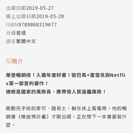
出版日期
2019-05-27
線上出版日期
2019-05-28
ISBN
9789868319677
分級
普級
語言
繁體中文
簡介
榮登暢銷榜！入選年度好書！歐巴馬+蜜雪兒與Netfli
x第一部簽約著作！
總統是國家的風險長，應帶領人民遠離風險！
剛動完手術的麥可．路易士，躺在床上看電視。他的暢
銷書《橡皮擦計畫》才剛出版，正在想下一本書要寫什
麼。