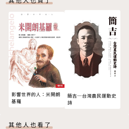
其他人也買了
麥可．路易士很感慨地反省，總統每隔四到八年會換人
做，但基層公務員長期默默堅守在崗位上，維持政府運
轉、保護國家安全、發布天災預警，卻不為你我所關
注。我們通常只有在公務員出了紕漏、或是鬧了什麼醜
聞，才會注意到他們的存在，但麥可．路易士書中寫
道：核子武器不會落入壞人之手、弱勢孩子有營養午餐
可吃、龍捲風來臨前的警報聲會響起，全都得歸功於最
基層的公務員。
顯然，川普還不明白這一點。麥可．路易士的調查發
現，川普政府打從政權交接開始，就沒有認真重視公務
影響世界的人：米開朗
簡吉─台灣農民運動史
員的貢獻，要嘛完全不辦理交接，要嘛找一些有爭議的
基羅
詩
角色去接管重要的部門。麥可．路易士與多位資深官員
與公務員深談之後，選出了三個經常見諸媒體、與經濟
密切相關的部門──能源部、農業部與商務部，寫成了
其他人也看了