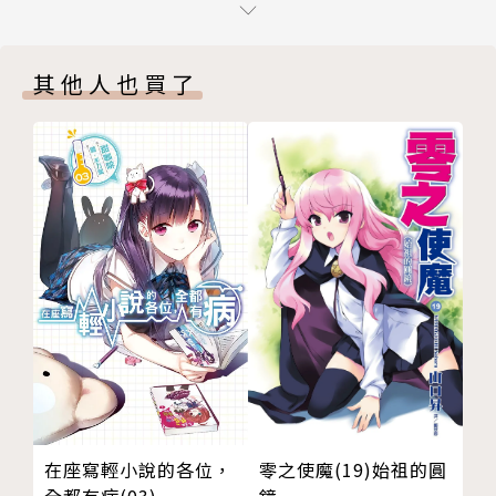
第三章 祕藏之語
第四章 悄然離去的背影
其他人也買了
第五章 樂園的苦惱
第六章 世界終結之時
第七章 獻給最愛的人
第八章 邁向神境的作家
終 章 文學少女
後 記
版權頁
零之使魔(19)始祖的圓
在座寫輕小說的各位，