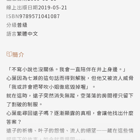
線上出版日期
2019-05-21
ISBN
9789571041087
分級
普級
語言
繁體中文
簡介
「不寫小說也沒關係。我會一直陪伴在井上身邊。」
心葉因為七瀨的這句話而得到解脫，但他又被流人威脅
「我或許會把琴吹小姐徹底毀掉喔」。
就在這時，遠子突然消失無蹤，空蕩蕩的房間裡只留下
了割破的制服。
心葉能尋回遠子嗎？逐漸顯露的真相，會讓他找出什麼
答案？
遠子的祈禱、叶子的怨憎、流人的絕望──藏在這些情
感底下的故事，如今就要揭開……