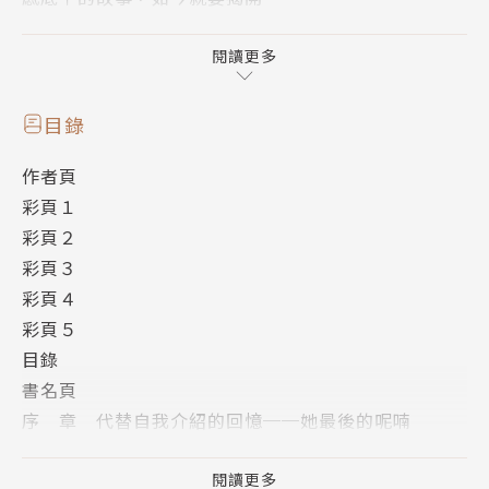
《文學少女》系列隆重邁入完結篇！
閱讀更多
目錄
作者頁
彩頁１
彩頁２
彩頁３
彩頁４
彩頁５
目錄
書名頁
序 章 代替自我介紹的回憶──她最後的呢喃
第一章 你的煽動、我的殺機
第二章 下毒之手
閱讀更多