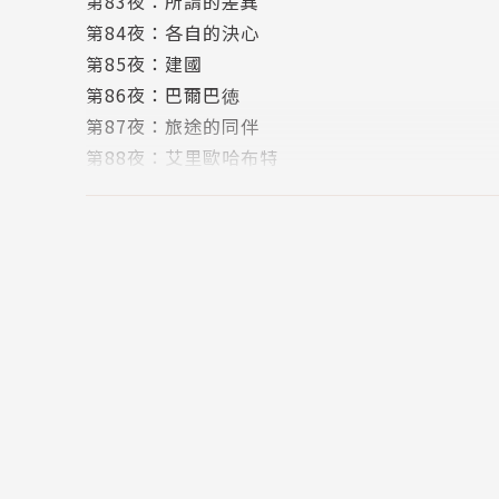
第83夜：所謂的差異
第84夜：各自的決心
第85夜：建國
第86夜：巴爾巴徳
第87夜：旅途的同伴
第88夜：艾里歐哈布特
第89夜：前往王宮
第90夜：詛咒
第91夜：詛咒的真相
版權頁