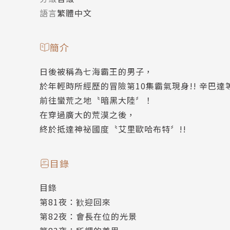
語言
繁體中文
簡介
日後被稱為七海霸王的男子，
於年輕時所經歷的冒險第10集霸氣現身!! 辛巴
前往蠻荒之地〝暗黑大陸〞！
在穿過廣大的荒漠之後，
終於抵達神祕國度〝艾里歐哈布特〞!!
目錄
目錄
第81夜：歓迎回來
第82夜：會長在位的光景