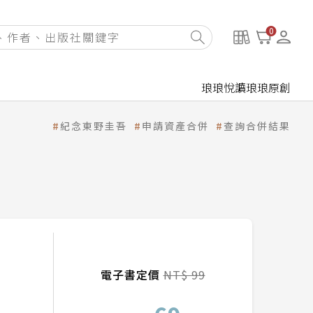
0
琅琅悅讀
琅琅原創
紀念東野圭吾
申請資產合併
查詢合併結果
電子書定價
NT$ 99