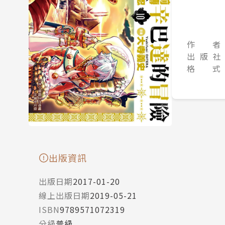
作 者
出 版 社
格 式
出版資訊
出版日期
2017-01-20
線上出版日期
2019-05-21
ISBN
9789571072319
分級
普級