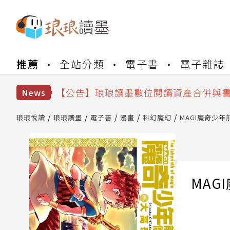
【公告】琅琅書店服務升級重要說明及
推薦
全站分類
電子書
電子雜誌
【公告】因 Readmoo 讀墨系統維護
【公告】琅琅讀墨數位閱讀資產合併與
【公告】琅琅讀墨書櫃開通常見問題
News
【公告】琅琅讀墨 3 分鐘完成書櫃開通
【公告】琅琅書店服務升級重要說明及
琅琅悅讀
琅琅讀墨
電子書
漫畫
科幻魔幻
MAGI魔奇少年
【公告】因 Readmoo 讀墨系統維護
MAG