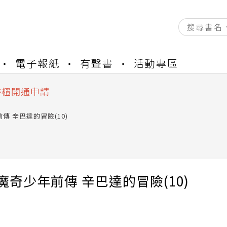
資產合併結果查詢
電子報紙
有聲書
活動專區
中，本站同步暫停部分閱讀服務
書櫃開通申請
與資產合併申請圖文教學
資產合併結果查詢
前傳 辛巴達的冒險(10)
中，本站同步暫停部分閱讀服務
I魔奇少年前傳 辛巴達的冒險(10)