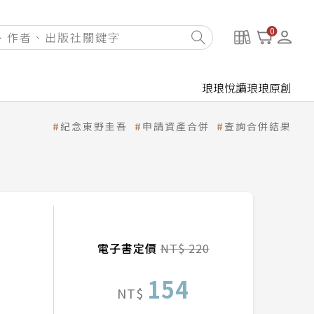
0
琅琅悅讀
琅琅原創
紀念東野圭吾
申請資產合併
查詢合併結果
電子書定價
NT$ 220
154
NT$