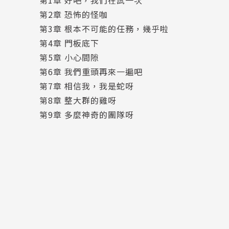
得再做件驚天動地的好事，讓世人看到他們溫暖
第2章 恐怖的怪咖
那麼，這次的目標是……養著10000隻雞的養雞
第3章 根本不可能的任務，幾乎啦
嗯，聽起來挺容易的，只是這養雞場戒備森嚴、
第4章 門板底下
器…..這難度會不會太高？！
第5章 小心間隙
想當個好人怎麼這麼難！？
第6章 我們重頭再來一遍吧
第7章 相信我，我是蛇呀
本書特色：
第8章 整大群的雞呀
第9章 多麼神奇的團隊呀
★ 7歲以上適讀
▲一讀就停不下來~
▲讓孩子愛上閱讀的快樂捷徑
▲詞彙簡單易懂，劇情曲折離奇，笑死人不償命
▲看完一本……還有下一本！
★風靡澳洲童書界
☆可愛又迷人的反派角色！☆