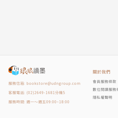
★風靡澳洲童書界
☆可愛又迷人的反派角色！☆
☆被大家深深誤解的壞蛋們，能成功扭轉大家的
☆壞蛋們真的可以當個好人嗎？
艾倫布雷比最受歡迎的作品，引領孩子一起進入
作者簡介
關於我們
艾倫‧布雷比（Aaron Blabey）
會員服務條款
服務信箱: bookstore@udngroup.com
▲暢銷作家，獲得諸多獎項的肯定，包括：INDI
數位閱讀服務
客服電話: (02)2649-1681分機5
爾士州總理文學獎，兩個澳大利亞圖書設計獎，四個
隱私權聲明
服務時間: 週一～週五09:00~18:00
△著作The Bad Guys (壞蛋聯盟系列)和 Pi