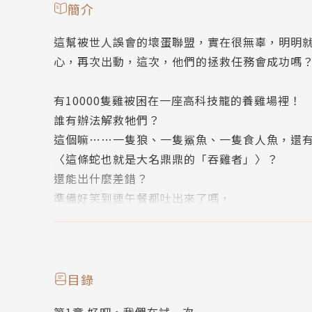
簡介
這幫被世人誤會的壞蛋聯盟，實在很無辜，明明
心，再次出動，這次，他們的拯救任務會成功嗎
有10000隻雞被困在一座高科技籠的養雞場裡！
誰有辦法解救牠們？
這個嘛……一隻狼、一隻鯊魚、一隻食人魚，還
〈這條蛇也就是大名鼎鼎的「吞雞者」〉？
還能出什麼差錯？
準備好笑到連午餐都吐出來了嗎，
這幫最面惡心善的壞蛋聯盟已經準備好要出任務
電視新聞播著這幫壞蛋們到看守所拯救狗們的新
大家居然把他們當成超級壞蛋了！(等等，好像哪
目錄
他們可是下定決心要做個好人，這樣下去不行，
第1章 好吧，我們在試一次