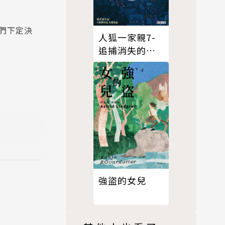
們下定決
人狐一家親7-
追捕消失的白
狐狸
強盜的女兒