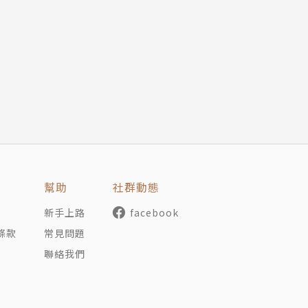
看法嗎？
這個意想不到的有趣故事！
幫助
社群動態
新手上路
facebook
E圖書獎年度兒童圖書，澳大利亞兒童圖書委員會 - 年度圖書
條款
常見問題
KOALA獎，四個Yabba獎，兒童和平文學獎。▲
聯絡我們
g the Pug (巴戈狗豬豬系列)被翻譯成許多語言，在超過25個