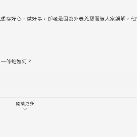
就想存好心、做好事，卻老是因為外表兇惡而被大家誤解，他
？
有一條蛇如何？
了！
閱讀更多
聞，
裡不對勁？)