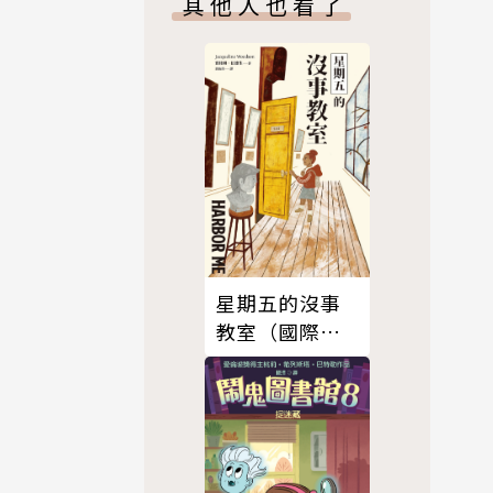
其他人也看了
感應的警報
星期五的沒事
教室（國際安
徒生大獎得主
賈桂琳‧伍德
生獻給當代之
作）