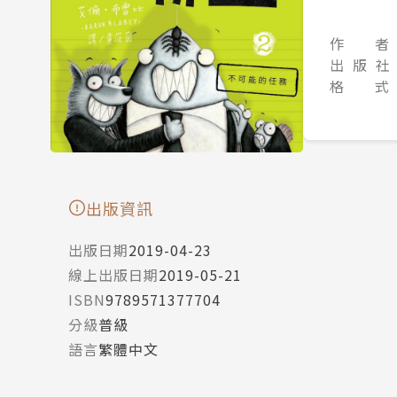
作 者
出 版 社
格 式
出版資訊
出版日期
2019-04-23
線上出版日期
2019-05-21
ISBN
9789571377704
分級
普級
語言
繁體中文