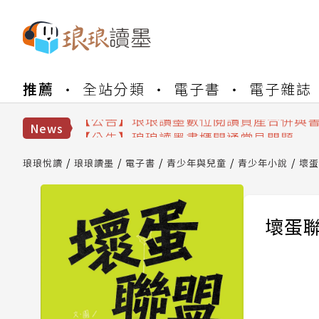
【公告】琅琅書店服務升級重要說明及
推薦
全站分類
電子書
電子雜誌
【公告】因 Readmoo 讀墨系統維護
【公告】琅琅讀墨數位閱讀資產合併與
【公告】琅琅讀墨書櫃開通常見問題
News
【公告】琅琅讀墨 3 分鐘完成書櫃開通
【公告】琅琅書店服務升級重要說明及
琅琅悅讀
琅琅讀墨
電子書
青少年與兒童
青少年小說
壞蛋
【公告】因 Readmoo 讀墨系統維護
壞蛋