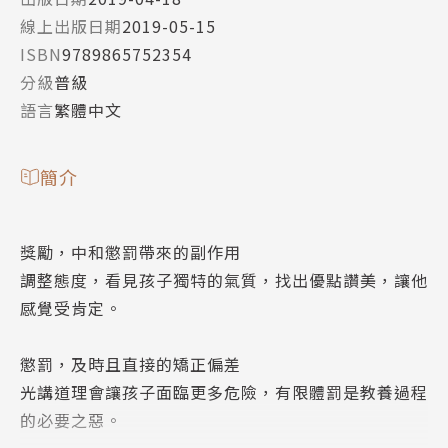
線上出版日期
2019-05-15
ISBN
9789865752354
分級
普級
語言
繁體中文
簡介
獎勵，中和懲罰帶來的副作用
調整態度，看見孩子獨特的氣質，找出優點讚美，讓他
感覺受肯定。
懲罰，及時且直接的矯正偏差
光講道理會讓孩子面臨更多危險，有限體罰是教養過程
的必要之惡。