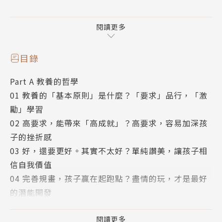
閱讀更多
80％父母都在問：為何我家孩子叫不動、講不聽、罵
不怕？
目錄
心理治療師傳授：孩子老是講不聽，就用『獎』的試試
Part A 教養的哲學
看！
01 教養的「基本原則」是什麼？「要求」品行，「激
勵」學習
調整孩子性格，避免過度壓抑而反彈
02 高要求，能帶來「高成就」？高要求，容易加深孩
‧光用「再加油」鼓勵，會讓孩子懷疑自己不夠好
子的挫折感
‧夠關心孩子的家長，「金錢獎勵」才能派上用場
03 好，還要更好。其實不太好？單純讚美，讓孩子相
‧只講道理卻不給獎勵，親子相處可能會挫折連連
信自我價值
‧無條件給零用錢不如讓孩子自己賺，才會更珍惜
04 完善規畫，孩子贏在起跑點？盡情的玩，才是最好
‧自動自發更要獎勵，知道自己很棒，行為更正向
的潛能開發
05 會「叛逆」是因為人性本惡？叛逆是孩子肯定自我
有獎也有罰，導正偏差，延續好表現
的合理過程
閱讀更多