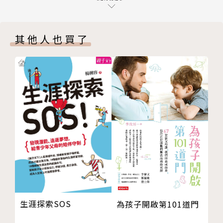
‧獎勵孩子的正向行為，負面行為就會逐漸變少
06 問題小孩源自「問題教養」？孩子有狀況，父母要
‧獎懲三階段：具體說→用權威告誡→輕微責打
先反思
‧懲罰前給孩子緩衝時間，好練習如何控制自己
其他人也買了
07 「民主教育」才是教養王道？兒童更適合「權威式
‧有權利使用自己的獎金，可以培養孩子金錢觀
領導」
‧用網路成癮規範偏差行為，同時約束上網時間
08 孩子有時講得通有時講不通？教養三階段：簡單
說、用權威、輕責打
09 親子之間最好保有「界限」？溺愛讓孩子遺失面對
問題的能力
我都照做了，為什麼獎懲無效？
10 到底是愛孩子，還是害孩子？沒有智慧的愛，其實
診斷無效獎懲模式的5個準則
是一種傷害
11 孩子的IQ與EQ哪個比較重要？EQ的好與壞，關乎
１獎賞已經太飽足了
孩子未來成敗
例如，每週給孩子300元零用錢，準時起床只有10元獎
12 孩子的EQ怎麼教都教不好嗎？紮實付出心力，才能
金，那孩子根本不會被吸引。
提升孩子EQ
[配方] 提高任務獎金，零用錢都得靠孩子自己賺
生涯探索SOS
為孩子開啟第101道門
13 擁有比人多，卻不一定快樂？教孩子分享，他的人
際關係會更好