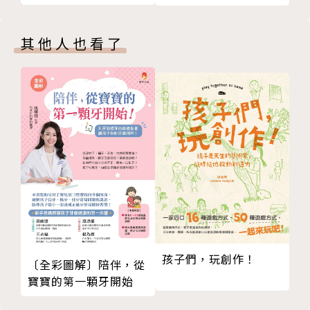
２目標太難，獎賞得之不易
14 自私的天性，可以後天矯正？透過獎勵，讓自私的
例如，每次段考都班上前三名，國中畢業時才可以出國
孩子願意分享
玩。獎勵夠吸引人，但是目標太遠大。
其他人也看了
15 智力測驗測的是「假智力」？生活問題測到的才是
[配方]及時獎勵，孩子努力有感，才願意繼續拚
「真智力」
16 智能發展慢，是因為沒開竅？正視，才能及早幫孩
３沒有確實執行獎懲規則
子規畫未來
例如，孩子大哭大鬧、耍賴撒嬌，父母覺得可憐可愛而
Part B 用錢獎勵孩子，太好了?!
難堅持、暫不罰。這也凸顯父母缺乏權威。
01 光講道理、不獎勵，孩子講得通嗎？過度理想的模
[配方] 一切都照著規則走，久而久之孩子就會懂
式，反讓親子更挫折
02 不符現實的實驗卻被奉為教養圭臬？理想的模式難
４獎懲的規則被人破壞了
適用於不理想的人性
例如，父母想要照規則走，祖父祖母卻出身阻擋，或
03 父母有義務無條件給孩子零用錢嗎？賺來的零用
者，孩子表現雖差，卻有人私下給他禮物。
錢，讓孩子懂得努力
[配方] 大人要先講好，避免孩子不把規則當回事
孩子們，玩創作！
〔全彩圖解〕陪伴，從
04 不小不大的缺點要怎麼幫孩子導正？賺錢，加強孩
寶寶的第一顆牙開始
子想要改變的動機
５父母花費的心思不夠多
05 父母不打不罵，孩子可以乖乖聽話？扣錢，有效管