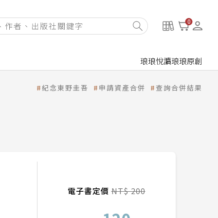
0
琅琅悅讀
琅琅原創
紀念東野圭吾
申請資產合併
查詢合併結果
電子書定價
NT$ 200