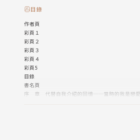
出身於廣為人知的合唱王國——福島。從小時候
目錄
Entertainment大賞小說部門最優秀獎。
作者頁
主》系列、《文學少女》系列、《桌球場系列》、《
彩頁１
繪者簡介
彩頁２
竹岡美穗(Miho Takeoka)
彩頁３
７月１日出生。東京人，目前是住在埼玉縣的畫
彩頁４
畫畫或是創作，就是人生最大的幸福。 www.nezicap
彩頁5
目錄
書名頁
序 章 代替自我介紹的回憶──當時的我是戀
第一章 不可以偏食喔
第二章 檸檬餅乾是青春的滋味
第三章 想要切割的東西
第四章 來自過去的少女
第五章 因為妳當時哭了