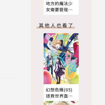
地方的魔法少
獲得第三回
女需要管理員
為《月兔公
(01)
其他人也看了
描簿。能夠
幻想危機(05)
拯救世界直播
中