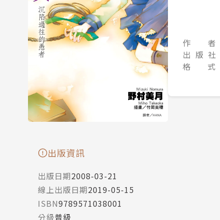
作 者
出 版 社
格 式
出版資訊
出版日期
2008-03-21
線上出版日期
2019-05-15
ISBN
9789571038001
分級
普級