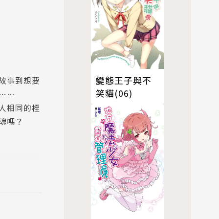
變態王子與不
故事到想要
笑貓(06)
……
人相同的桎
魂嗎？