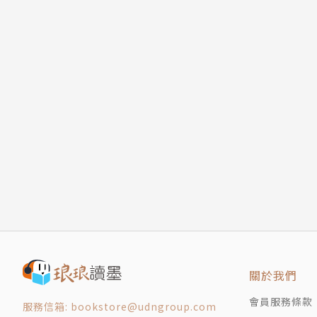
第六章 愚者的迷宮
第七章 「文學少女」的心願
終 章 朋友
後 記
版權頁
關於我們
會員服務條款
服務信箱: bookstore@udngroup.com