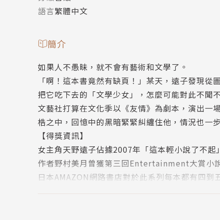
語言
繁體中文
簡介
如果人不愚昧，就不會有藝術和文學了。
「啊！這本書竟然有缺頁！」某天，遠子發現從
把它吃下去的「文學少女」，怎麼可能對此不聞
文藝社打算在文化季以《友情》為劇本，演出一
梏之中，回憶中的黑暗緊緊糾纏住他，情況也一
【得獎資訊】
女主角天野遠子佔據2007年「這本輕小說了不
作者野村美月曾獲第三回Entertainment大
日本AMAZON網路書店對於此系列每本都有四到
作者簡介
野村美月(Mizuki Nomura)