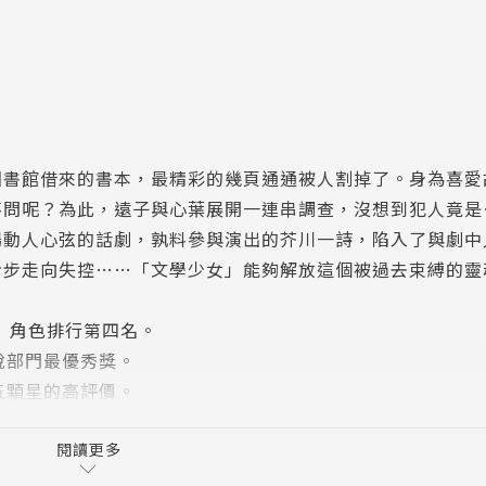
圖書館借來的書本，最精彩的幾頁通通被人割掉了。身為喜愛
不問呢？為此，遠子與心葉展開一連串調查，沒想到犯人竟是
場動人心弦的話劇，孰料參與演出的芥川一詩，陷入了與劇中
步步走向失控……「文學少女」能夠解放這個被過去束縛的靈
起」角色排行第四名。
賞小說部門最優秀獎。
五顆星的高評價。
閱讀更多