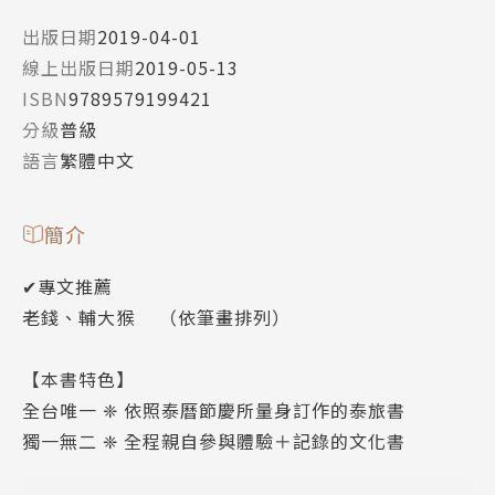
出版日期
2019-04-01
線上出版日期
2019-05-13
ISBN
9789579199421
分級
普級
語言
繁體中文
簡介
✔專文推薦
老錢、輔大猴 （依筆畫排列）
【本書特色】
全台唯一 ❈ 依照泰曆節慶所量身訂作的泰旅書
獨一無二 ❈ 全程親自參與體驗＋記錄的文化書