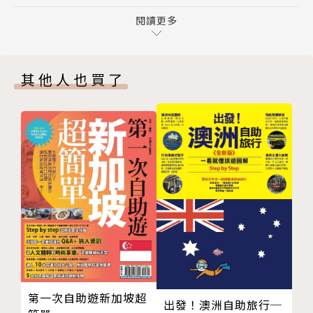
4月 大城．宋干節
5月 益梭通．火箭節
閱讀更多
曼谷 → 宋干節、跨年煙火，逛街購物盡情放鬆…
6月 黎．皮搭空鬼面具節
大城 → 穿古裝遊世界遺產，再和大象一同潑水…
7月 烏汶．蠟燭節
清邁 → 天燈水燈齊放，古城內外度過慢活時光！
其他人也買了
8月 南奔．龍眼節
黎 → 國際面具嘉年華，全城扮鬼是要護送佛祖？
9月 普吉．九皇勝會
南奔 → 泰北季節限定，龍眼冰茶、龍眼麵一定要吃！
10月 那空帕農．火船節
普吉 → 乩童穿刺上身！九皇勝會「齋」得你好驚訝…
11月 素可泰．水燈節暨煙火祭
素可泰→穿越回古代，在第一王都欣賞光雕、迎曙光！
12月 呵叻．大山音樂節
烏汶 → 細琢巨型蠟燭全城守夜，遊行＆夜市不停歇…
【附錄】泰國佛教文化
【附錄】泰國大眾運輸的搭乘建議與說明
還有，藍廟、白廟、黑屋，邊境之城等美食藝文攻略，
兼容並蓄、泰有趣，夠你玩一年的泰好玩新提案！
作者簡介
第一次自助遊新加坡超
王武晨（瓦勒斯）
出發！澳洲自助旅行─