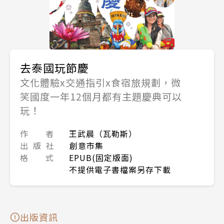
去泰國玩節慶
文化體驗x交通指引x食宿旅規劃，微
笑國度一年12個月都有主題慶典可以
玩！
作 者
王武晨（瓦勒斯）
出 版 社
創意市集
格 式
EPUB(固定版面)
不提供電子書檔案另存下載
出版資訊