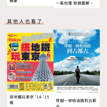
簡單
臺灣人，固執極點的金牛座O型，中興大學科技管理研
一看就懂 旅遊圖解
究所畢業，進入科學園區之後開始正大光明的不務正
Step by Step 全新版
業，什麼工程師、管理師通通包著做。上班不能喝酒，
其他人也看了
所以咖啡成癮。喜愛旅行，卻對每年只能在農曆新年請
長假感到心寒。2010年毅然離開家鄉，加入外派邊緣
人行列，認定生活是由無數次的旅行所拼湊的圖文小
說。中南半島是第二個家，經歷了馬來西亞，目前旅居
最愛泰國，定期在個人網站與臉書粉絲專頁分享旅途上
的人生。
臉書搜尋：瓦勒斯 Wallace
個人網站：https://wallacewang.tw
搭地鐵玩東京 '14-'15
穿越一條柏油路到古都
版
古