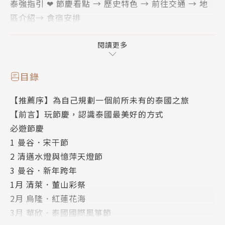
泰強指引 ❤ 節慶看點 → 歷史特色 → 前往交通 → 地
區介紹→ 食宿安排
泰會導覽 ❤ 此生必訪＋世界遺產＋Fusion 泰國料理＋
高CP值酒店＆青旅
閱讀更多
【本書內容】
目錄
深入泰國文化，要你跟著駐泰多年、泰會玩的 瓦勒斯
【推薦序】為自己規劃一個前所未有的泰國之旅
Wallace
【前言】玩節慶，認識泰國最美好的方式
跟著泰曆節慶，從1月至12月的跨年活動、宋干節（潑
必遊節慶
水節）、
1 曼谷．宋干節
風箏節、面具節、水燈&天燈節等知名慶典，一路走南
2 清邁水燈與憶萍天燈節
闖北，
3 曼谷．新年跨年
看盡不可思議的風俗民情，體驗東南亞多元融合的邊境
1月 清萊．董山彩祭
文化，
2月 烏隆．紅蓮花海
並親自參與，探索那既神祕又歡樂的暹羅面貌，一同瘋
3月 華欣．泰國國際風箏節
慶典！