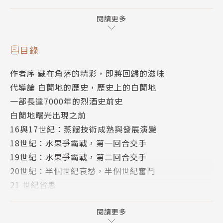
時空的各式白蘭地，如何彼此影響互動，交織出白蘭地
的圖景。
閱讀更多
Part1〈何為白蘭地？為何白蘭地？〉
目錄
從更高的角度觀察，幫助你認清白蘭地在世界酒類體系
作者序 藏在角落的精彩，即將回歸的滋味
裡的位置、意義與價值。並非所有以水果為原料製成的
代導論 白蘭地的歷史，歷史上的白蘭地
烈酒，都是白蘭地。你將驚嘆，不同類型與名稱，再加
一部長達7000年的烈酒史前史
上不同國家、地區的不同版本，白蘭地的多樣面貌超乎
白蘭地曙光出現之前
想像。
16與17世紀：蒸餾技術成熟與發展演變
18世紀：水果爭霸戰，第一回合交手
Part2〈白蘭地原料．白蘭地製程〉
19世紀：水果爭霸戰，第二回合交手
講述原料與製程等外在條件，如何影響白蘭地的類型劃
20世紀：半個世紀哀愁，半個世紀奮鬥
分，並剖析不同類型白蘭地的特性，幫助建立完整而清
21 世紀省思
晰的概念。我們將一起走進果園、蒸餾廠、酒庫，一窺
Part 1 何為白蘭地？為何白蘭地？
製酒水果種類、品種與生產製程各環節，如何影響最終
CHAPTER 1 重新認識白蘭地
閱讀更多
品質。