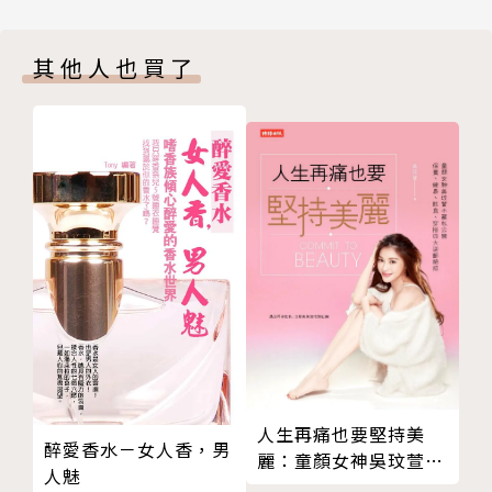
1-1 白蘭地、葡萄酒與威士忌
白蘭地的學問，不遜於葡萄酒
Part3〈白蘭地世界．世界白蘭地〉
其他人也買了
白蘭地比威士忌多些大地聲息
王鵬帶你探訪世界白蘭地的故鄉，參透白蘭地世界的奧
世界酒類體系概念圖譜
妙。從葡萄酒餾、葡萄渣餾，乃至果餾、混餾與水果白
1-2 什麼是白蘭地？大哉問！
蘭地這幾條不同的軸線，穿梭世界白蘭地產區。你會發
全球白蘭地生產帶──哪兒有白蘭地，就有水果
現，杯中風味與歷史人文緊密交織，讓人讀得津津有
世界白蘭地分布──葡萄酒生產帶與水果蒸餾酒生產帶
味！
沒標註卻是白蘭地？有標註卻不是白蘭地？
世界白蘭地體系概念聯想圖譜
Part4〈品味白蘭地．白蘭地品味〉
Part 2 白蘭地原料白蘭地製程
藉由豐富的品評與教學經驗，王鵬指出白蘭地品飲的獨
CHAPTER 2 白蘭地的誕生：從果園到裝瓶
特之處與學習過程的關鍵訣竅，深入解說品飲技巧、周
2-1 走進一座果園：從種植到採收
邊相關實務、詞彙表達與鍛鍊方法，並分析白蘭地經典
走進葡萄園
調酒配方，帶你發掘藏在酒譜背後，美味組合的設計法
走進果園：從景觀環境到野生水果製酒
則。
人生再痛也要堅持美
2-2 邊喝邊讀也能懂的蒸餾
醉愛香水－女人香，男
麗：童顏女神吳玟萱不
蒸餾體系與基本術語
人魅
藏私公開保養、健身、