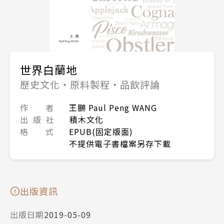
世界白蘭地
歷史文化・原料製程・品飲評論
作 者
王鵬 Paul Peng WANG
出 版 社
積木文化
格 式
EPUB(固定版面)
不提供電子書檔案另存下載
出版資訊
出版日期
2019-05-09