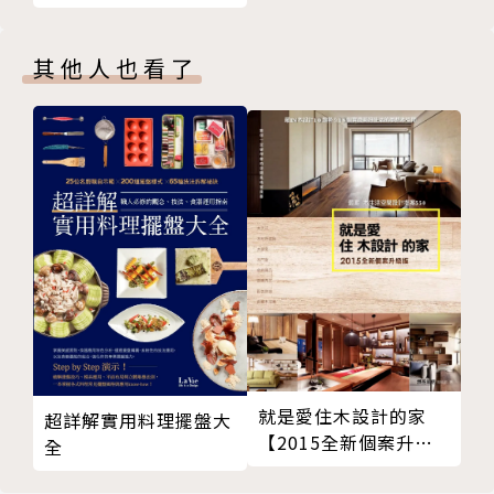
蒸餾器大觀
作者簡介
飲食、穿搭四大逆齡絕
2-3 橡木製桶培養與非桶陳培養
招
其他人也看了
橡木桶知識大補帖
王鵬 Paul Peng WANG
烈酒進了木桶：邁向熟成之路
國立政治大學斯拉夫語文學士與碩士畢業，國立中央大
無桶陳與桶陳培養過頭的老化
學法國語文碩士肄業，法國巴黎高等政治學院（l''IEP
2-4 品質管理、裝瓶形式與產品創新
de Paris, Sciences Po）交換學生，獲有法國波爾多
裝瓶前的處理與品管
大學與國立葡萄種植暨釀造科學研究院（ISVV）葡萄
特殊裝瓶與產品趨勢
酒品評能力文憑。專職酒類文化教育，尤其專注品飲研
CHAPTER 3 走進一座蒸餾廠：聚焦不同製程
究與教育培訓，獨創後現代品飲學，通曉多種外語，活
3-1 聚焦葡萄酒餾白蘭地
躍於國際舞台，酒類專業著作豐富，橫跨葡萄酒、啤酒
從葡萄壓汁到發酵成酒
等各式釀造酒與烈酒，是全球酒業罕見的全能型專家，
透過蒸餾，從葡萄酒到烈酒
專業資歷完整，在酒類文化與教育等方面，成就卓著。
3-2 聚焦葡萄渣餾白蘭地
蒸餾用葡萄渣的特性
法國食品協會合作講師、台灣侍酒師協會教育顧問、法
就是愛住木設計的家
超詳解實用料理擺盤大
格拉帕製程：連續蒸餾與分批蒸餾
【2015全新個案升級
國波爾多葡萄酒學院（CIVB）國際認證講師、美國BJ
全
版】：最潮木生活空間
3-3 聚焦水果酒餾白蘭地
CP啤酒評審、德國杜門斯學院認證啤酒侍酒師、法國