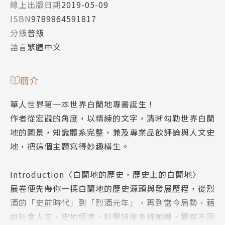
線上出版日期
2019-05-09
ISBN
9789864591817
分級
普級
語言
繁體中文
簡介
華人世界第一本世界白蘭地專書誕生！
作者從宏觀的角度，以精練的文字，清晰勾勒世界白蘭
地的圖景，知識體系完整，兼及專業品飲評論與人文史
地，把這個主題寫得妙趣橫生。
Introduction〈白蘭地的歷史，歷史上的白蘭地〉
展卷便先帶你一探白蘭地的歷史源頭與發展歷程，從烈
酒的「史前時代」到「烈酒元年」，再到當今局勢，藉
由社會人文、史地經濟、科學技術多條軸線，觀察不同