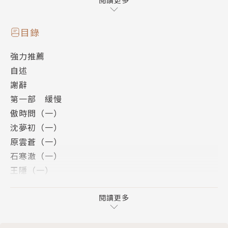
那人要去哪裡呢？天衣憐魔的心思振奮，他決定跟在那
閱讀更多
人的後頭，看看他到底要做什麼……
他透過預言，找到了另外六位同伴：夏緣霜，王
目錄
隱，傲時問，石寒澈，沈夢初和原雲蒼。七大寇從此之
強力推薦
後，成為那個時代最不可思議的神奇人物……
自述
本書特色
謝辭
第八屆溫世仁武俠小說大獎作品
第一部 緩慢
在我來的地方，有一個神祕的預言告訴我，你們和
傲時問（一）
我都是七大寇的其中一員。而我們將要與六帝神對決，
沈夢初（一）
同時改造北境新的未來。
原雲蒼（一）
武俠小說老了，幸好我們還有－－
石寒澈（一）
沈默的結構武俠派
王隱（一）
白花是刑責之國，金烏是祭祀之國，朱輝是財富之
夏緣霜（一）
國，藍關是飲食之國，碧海是聲色之國，黑水則是權勢
天衣憐魔（一）
閱讀更多
之國。
第二部 相遇
而北境人在氣候和政教的雙重酷烈下，色情、生孕
傲時問（二）