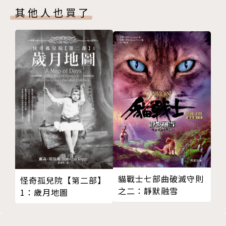
似乎成了唯一能夠放縱的事……
其他人也買了
沈夢初（二）
作者簡介
原雲蒼（二）
沈默
石寒澈（二）
武俠寫字人，1976年生，十月的男人，混過靜宜
王隱（二）
大學中文系、文化大學文藝創作組，試著演練書寫的技
夏緣霜（二）
藝，試著留下黃金的事物，試著說出神聖的話語，試著
天衣憐魔（二）
在通俗與類型的範疇底，穿過邊界，以滲透更多變動與
第三部 無知（或者玩笑）
可能性，試著到字的內部，想像，夢遊，被巨大的火焰
傲時問（三）
與深刻的雨水穿越，然後抵達、深入，到無人之境。已
沈夢初（三）
出版【孤獨人三部曲】、【天涯三部曲】、【魔幻江湖
原雲蒼（三）
絕異誌】等多部小說。以《誰是虛空（王）》、〈尋
石寒澈（三）
蛇〉雙料獲第五屆溫世仁武俠小說大獎評審獎及短篇小
王隱（三）
說獎參獎。近期出版著作為《天敵》、《傳奇天下與無
貓戰士七部曲破滅守則
怪奇孤兒院【第二部】
夏緣霜（三）
神年代》。
之二：靜默融雪
1：歲月地圖
天衣憐魔（三）
主持【飛一般沉默~夢之零界域~】個人新聞台Blo
第四部 不朽
g：
傲時問（四）