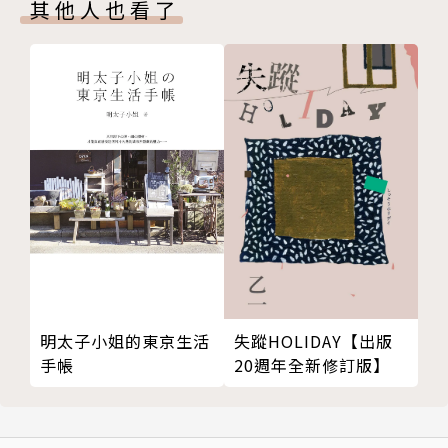
mypaper.pchome.com.tw/news/shensilent
其他人也看了
沈夢初（四）
【最初，只剩下蜂蜜的幻覺。】Blog：
原雲蒼（四）
mypaper.pchome.com.tw/news/silentshen/
石寒澈（四）
王隱（四）
夏緣霜（四）
天衣憐魔（四）
第五部 簾幕
傲時問（五）
沈夢初（五）
原雲蒼（五）
石寒澈（五）
王隱（五）
失蹤HOLIDAY【出版
明太子小姐的東京生活
夏緣霜（五）
20週年全新修訂版】
手帳
天衣憐魔（五）
第六部 身份（或者被背叛的遺囑）
傲時問（六）