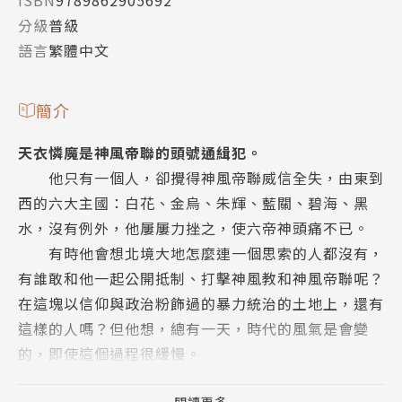
ISBN
9789862905692
分級
普級
語言
繁體中文
簡介
天衣憐魔是神風帝聯的頭號通緝犯。
他只有一個人，卻攪得神風帝聯威信全失，由東到
西的六大主國：白花、金烏、朱輝、藍關、碧海、黑
水，沒有例外，他屢屢力挫之，使六帝神頭痛不已。
有時他會想北境大地怎麼連一個思索的人都沒有，
有誰敢和他一起公開抵制、打擊神風教和神風帝聯呢？
在這塊以信仰與政治粉飾過的暴力統治的土地上，還有
這樣的人嗎？但他想，總有一天，時代的風氣是會變
的，即使這個過程很緩慢。
此時，他看到一個人影冒著風雪暴，正往北而去。