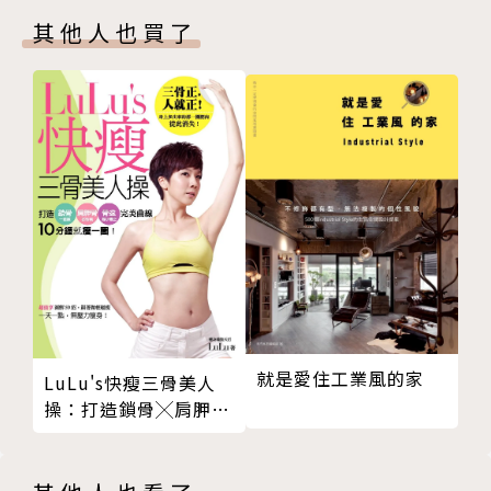
冷水和麵這樣和
時看示範作法
其他人也買了
熱水燙麵這樣做
基礎發酵麵糰的揉法
――全台唯一所有步驟全圖解的食譜。
以基礎發酵麵糰為麵種，揉成中種麵糰
老化的發酵麵糰如何變年輕
――不用上網找影片、不用擔心看不懂文字，動態影片輔
麵包機與攪拌機的攪麵程序
助教學。
鬆弛後的麵糰如何分割整型
小包酥捲法
阿芳的食譜不是以最絕對的重量為標示單位，而是用
大包酥折法
國際標準的量杯及量匙為主要度量單位，目的在於簡化
蒸籠麵食完成後的取出法
食譜的數字和備料的工序，較符合一般家庭操作的方
蒸蒸日上一起上
式。標準量杯是236cc，為什麼呢？因為在烹調用途
刀切白饅頭
中，最常盛裝的材料除了乾項的粉糖料外，就是水分及
兌鹼大饅頭
油脂，而這杯236cc的杯子一般就說約240cc，分為四
就是愛住工業風的家
LuLu's快瘦三骨美人
棗發饅頭
等分。一分約60cc，很好記，而且1杯約為16大匙，容
操：打造鎖骨╳肩胛骨
全麥饅頭
╳骨盆完美曲線，10分
易對算。
鐘就瘦一圈！
北方花捲