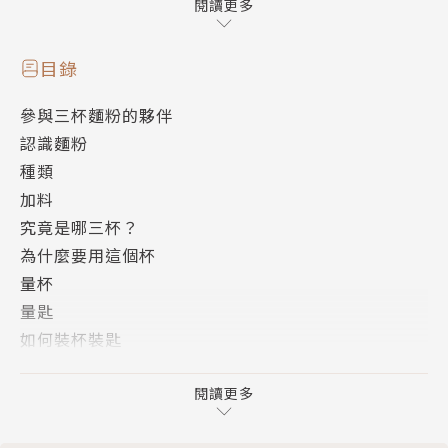
閱讀更多
★開啟初學者的玩麵粉信心，數十萬讀者「跟著做就上
手」的成功率保證；
目錄
參與三杯麵粉的夥伴
打通進階者的玩麵粉功力，拿捏麵糰、材料、餡料，
認識麵粉
口味風貌千變萬化
種類
加料
――三杯麵粉的量可以做出6個山東大饅頭、12顆包子、1
究竟是哪三杯？
6條燒餅、30個小餐包……照著阿芳的食譜，輕鬆學簡
為什麼要用這個杯
單做。
量杯
量匙
――各式麵糰發酵法、小撇步；麵糰分量技巧、裝杯裝匙
如何裝杯裝匙
示範；不用繁瑣工具，平底鍋、烤箱、炒菜蒸鍋皆可應
常用材料的計量換算
用，適用於所有人與日常家庭生活。
工具介紹
閱讀更多
玩麵基本工
★最詳盡與清楚的步驟圖，配備QR Code隨時掃描隨