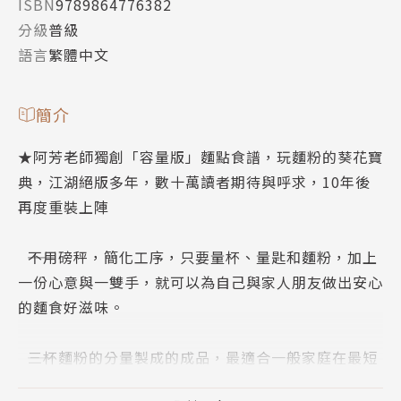
ISBN
9789864776382
分級
普級
語言
繁體中文
簡介
★阿芳老師獨創「容量版」麵點食譜，玩麵粉的葵花寶
典，江湖絕版多年，數十萬讀者期待與呼求，10年後
再度重裝上陣
――不用磅秤，簡化工序，只要量杯、量匙和麵粉，加上
一份心意與一雙手，就可以為自己與家人朋友做出安心
的麵食好滋味。
――三杯麵粉的分量製成的成品，最適合一般家庭在最短
時間內、食物最新鮮的狀態下食用完畢。