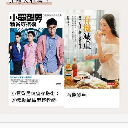
其他人也看了
薑香黑糖饅頭
《阿芳的新三杯麵粉》從介紹麵糰發酵、整型與分量
芋香豬蹄圈
技巧開始，搭配全新打造的製程與貼心訣竅，量杯、湯
養生雜糧饅頭
匙、烤箱、炒菜蒸鍋隨手應用，跟著阿芳一搓一揉、一
鮮奶葡萄乾花捲
捏一拉，就可以做出甜鹹兼具的麵食。食譜包括︰24
壽桃
道日常年節必備的百搭麵食蒸點；37道讓老人小孩都
大紅龜
開心的美味烤點；19道信手拈來充滿幸福的變化麵點
小白兔包
金沙南瓜造型包
作者簡介
蛋黃香菇鮮肉包
薑葱鮮肉包
蔡季芳
花素包子
人稱阿芳老師，台灣婆婆媽媽、煮婦煮夫們耳熟能詳的
荷葉夾刈包
料理達人。
小資型男精省穿搭術：
有機減重
臘腸捲
阿芳來自台南的大家庭，嫁到北部後展開精彩的廚藝人
20種時尚造型輕鬆變
梅干破酥包
生。有著台灣南部料理的深厚基底，並加入源自夫家的
銀絲捲
北部風味，為了美食教學，每到一地，必深究當地的飲
蜜汁叉燒包
食與生活之間的脈絡連結，因而成就一雙擅於烹飪的巧