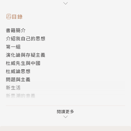
朋友們作一種課外讀物」。
目錄
書籍簡介
介紹我自己的思想
第一組
演化論與存疑主義
杜威先生與中國
杜威論思想
問題與主義
新生活
新思潮的意義
第二組
《科學與人生觀》序
閱讀更多
不朽
易卜生主義