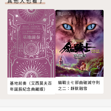
其他人也看了
【附錄一】 跋「《紅樓夢》考證」
【附錄二】 考證《紅樓夢》的新材料
治學的方法與材料
貓戰士七部曲破滅守則
基地前奏（艾西莫夫百
之二：靜默融雪
年誕辰紀念典藏版）