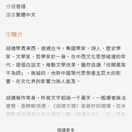
分級
普級
語言
繁體中文
簡介
胡適學貫東西，道通古今，集國學家、詩人、歷史學
家、文學家、哲學家於一身，在中西文化思想碰撞的年
代，提倡白話文，推動文學改革，雖然自謙「但開風氣
不為師」，無疑的，他對中國現代思想產生巨大的影
響，在文化界的影響力無人能及。
胡適著作等身，所寫文字超過一千萬字，一般讀者無法
盡覽，要瞭解胡適，《胡適文選》是最好的選擇。這本
選集是胡適將之前出版的三集《胡適文存》，在一百多
萬字之中選出二十二篇，輯為一冊，泛論思想的方法、
人生觀、中西文化及中國文學，用意是「給國內的少年
閱讀更多