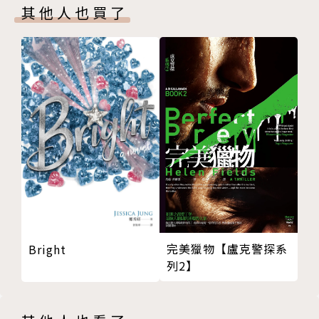
其他人也買了
第三組
我們對於西洋近代文明的態度
漫遊的感想
請大家來照照鏡子
第四組
建設的文學革命論
《嘗試集》自序
文學進化觀念
國語的進化
文學革命運動
《詞選》自序
第五組
完美獵物【盧克警探系
Bright
《國學季刋》發刋宣言
列2】
古史討論的讀後感
紅樓夢考證
【附記】初稿曾附錄《寄蝸殘贅》一則