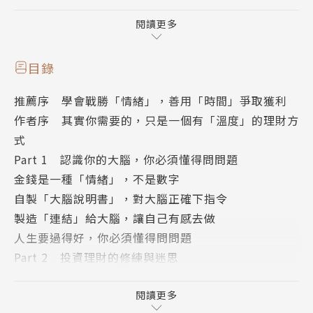
因為有了自由，你才不會被制約住。而資產所創造出來
的現金流，則是決定你什麼時候自由，所以要先學習如
閱讀更多
何創造自由。
目錄
「你」是自己的資產，還是負債？
推薦序 學會戰勝「情緒」，善用「時間」爭取獲利
作者序 其實你需要的，只是一個有「溫度」的理財方
簡單來說，可以放進口袋的就是「資產」；「負債」則
式
反之……其實，我們每個人至少擁有一項資產，就是自
Part 1 認識你的大腦，你必須懂得問問題
己。有人月薪3萬、有人卻拿5萬，箇中差異就是因為
金錢是一種「情緒」，不是數字
資產（自己）的「價值」不一樣。
自製「大腦說明書」，對大腦正確下指令
製造「連結」給大腦，讓自己有感去做
每個人終其一生都能迎來財富翻倍的機運！你是否有抓
人生要過得好，你必須懂得問問題
住機會？請問問自己：
Part 2 投資理財的修練與迷思
生活和理財的認知失調問題
1.在台股衝上萬點時滿手股票，是對還是錯？
財富自由，多少財富算「自由」？
閱讀更多
2.成功除了努力，還得搭配運氣，而你的運氣在哪裡？