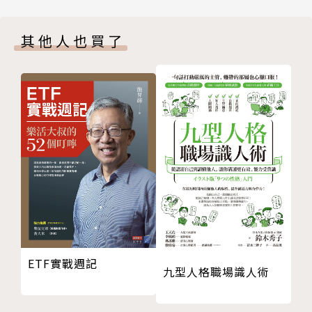
消費？保險？退休？關於理財的迷思……
3.創造財富的關鍵是抓住「經濟週期」的寬度與深度，
投資理財有夠難？你需要刻意修練
你抓住了嗎？
其他人也買了
Part 3 跟大腦下對的指令，與金錢正向連結
開始設立你的理財情感目標
REITs不動產投資信託，通通滿足你！
把自己變成更卓越的那個你
讓大腦和金錢有所連結
作者簡介
三個創造金流的大重點，現在開始就做
創造現金流的第一步：先玩能贏的遊戲
謝宗翰（John Hsieh）
當收入發生時，請學習富人的用錢順序
Part 4 獨一無二的你，成功在望
台灣RICHTOWN金流族培訓學院、DRJOHN美式健康
簡約生活，讓大腦為你自動導航
管理中心創辦人
讓自己充滿能量，提高完成任務的機率
把自己當成一個企業和品牌來經營
目前為美國千萬美元私募基金經理人，同時也是美
成功有定義，運氣是可以自創
國脊椎神經醫師與CFP財務規劃師。
ETF實戰週記
九型人格職場識人術
Part 5 財富翻倍！REITs，就是你了！
一生最少有四次財富翻倍機運！你已錯失幾次？
18歲就熱愛上美股並投資交易超過20年，在深信