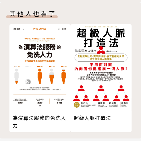
經濟四季週期，長期投資穩定獲利的重要拼圖
「教育能改變思維，思維影響行為，行為決定未來」的
你一定要學會的「時間獲利」現金流遊戲
原則下，2006年在美國成立了TPLI美股選擇權教育學
其他人也看了
什麼叫「越花越有錢」投資法？
院，並在2010年在台灣創辦金流族培訓學院，成為台
開源比節流重要！開始每個月痛快地「加薪」
灣第一個美股教育培訓機構。過去13年在美國、馬來
實戰測驗：時間獲利與複利效應，自己玩玩看
西亞、台灣教導超過上千位夢想實踐家並全時間投入現
Part 6 投資REITs有問題？看這裡……
金流與美股投資教育推廣，希望能讓台灣這片土地與人
REITs讓小資男女也能搶當美國包租公
民更豐盛富足。
為什麼要選擇美國REITs不動產信託？
問題一：投資REITs需要注意哪些風險？
JOHN認為，人生最終的目的是為自己與身邊的人
問題二：如何確認美國REITs目前股價的高低？
創造幸福感（Happiness），而擁有穩定的現金流能
Part 7 謝醫師獨家REITs懶人投資法
讓原本賣時間給老闆的你，有更多的時間與空間過自己
步驟一：確認承租多元化或民生相關產業，是否為REI
想過的幸福人生（Pursuit of Happiness）。夢想是
Ts的主要目標？
必須透過堅定的信念、熱切的渴望、正確的方法，再加
步驟二：REITs信託基金配息是否穩定？
上百分百行動力，並與一起前進的金流夥伴共同來完
為演算法服務的免洗人
超級人脈打造法
步驟三：如何透過股價形態，判斷每次加碼買進的時間
力
成。
點？