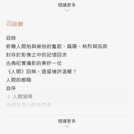
贊聲推薦
閱讀更多
黃春明│作家 張照堂│攝影家、文化工作者 黃武雄│
台大退（而不）休教授 陳列│作家 黃翰荻│畫家暨藝
目錄
評家 楊祖珺│中國文化大學大眾傳播學系副教授 鍾喬
目錄
│作家、導演、「差事劇團」負責人 劉振祥 │攝影家
俯瞰人間拍與被拍的奮起、蹣跚、熱烈與孤寂
封存於影像之中的記憶回流
一九八○年代，台灣經濟起飛、社會快速轉型，人文精
古典紀實攝影的美好一仗
神與文化生活卻日益膚淺頹喪，《人間》雜誌秉持對弱
《人間》回眸，還留幾許溫暖？
勢群族、文化、環境與政經議題的關懷而創辦。作者蔡
人間的眼睛
明德參與了《人間》草創至結束的歷程，透過鏡頭與回
自序
憶，重返「人間現場」──再現底層人民為生存所付出
Ⅰ 人間凝視
的代價、拉回台灣解嚴前夕的呼喊、揭露工商社會風光
內湖垃圾山的拾荒者
背後對環境與心靈造成的傷害。
海上旅館
人瘋神狂六合彩
閱讀更多
三十年前，蔡明德走遍台灣，挖掘生活百態，紀錄時
屠虎記
代；三十年後，我們是否仍迷走在同樣的角落，萎滯不