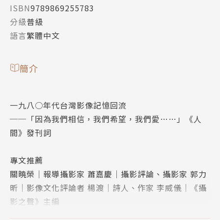
ISBN
9789869255783
分級
普級
語言
繁體中文
簡介
一九八○年代台灣影像記憶回流
──「因為我們相信，我們希望，我們愛……」《人
間》發刊詞
專文推薦
關曉榮│報導攝影家 蕭嘉慶│攝影評論、攝影家 郭力
昕│影像文化評論者 楊渡│詩人、作家 李威儀│《攝
影之聲》主編