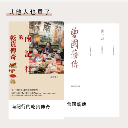
脫衣秀
前？
其他人也買了
流浪的歌仔戲班子
作者簡介：
弱勢兒童
攝影│文字
蔡明德
花蓮玉里老榮民
搶救小兒血癌的楊醫師
台灣紀實攝影師，曾任《人間雜誌》攝影記者、圖片編
囚閉兒周子飛
輯，後任《首都時報》、《自由時報》、《中國時
山崁頂的囚徒──買主生
報》、《時報周刊》等。曾獲自立報系年度最佳新聞圖
純樸的客家小鎮──新埔
片獎新聞類首獎、柯達年度新聞攝影大賽人物類首獎。
親愛村的故事
攝影作品更獲國立台灣美術館及中國廣東美術館收藏。
Ⅱ 人間現場
阿美族礦工聚落
蘭嶼反核廢料
東埔挖墳事件
曾國藩傳
南記行的乾貨傳奇
鄒族青年湯英伸殺人事件
救援雛妓
打破吳鳳神話