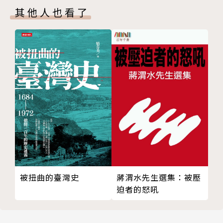
大潭村鎘汙染事件
其他人也看了
讓我牽著你的手──蕭雲模與江美玉
斷臂中昇起的聖樂──要讓命運低頭的蘇守千
鹿港反杜邦運動
新竹市水源里居民與李長榮化工廠的抗爭
反五輕
遠東化纖罷工事件
台大學運
林宅血案
綠色小組
立法院前死諫的張志雄
老兵返鄉
六張犁亂葬崗
被扭曲的臺灣史
蔣渭水先生選集：被壓
迫者的怒吼