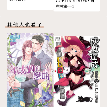
GOBLIN SLAYER! 哥
閃亮亮的你！--小說》《※月兔公主(3)這一定就是愛
布林殺手1
吧！--小說》《※月兔公主(4)騙子騙子，大騙子！--
小說》《※月兔公主(5)喜歡、喜歡，好喜歡妳！--小
其他人也看了
說》《《文學少女》的追憶畫廊》《《文學少女》的追
憶畫廊(02)》《光在地球之時(01)-葵》《光在地球之
時(02)-夕顏》《光在地球之時(03)-若紫》《光在地球
之時(04)-朧月夜》《光在地球之時(05)-末摘花》《光
在地球之時(05)-末摘花【漫博會場限定版】》《光在
地球之時(05)-末摘花【特裝版】》《光在地球之時(0
6)-朝顏》《光在地球之時(06)-朝顏【2014動漫節會
場特裝版】》《光在地球之時(06)-朝顏【通路特裝
版】》《光在地球之時(07)-空蟬》《光在地球之時(0
8)-花散里》《光在地球之時(08)-花散里【特裝版】》
《光在地球之時(09)-六?》《光在地球之時(10完)-藤
壺》《光在地球之時(10完)-藤壺【特裝版】》《女裝
皇家教師(01)》《女裝皇家教師(02)》《女裝皇家教師