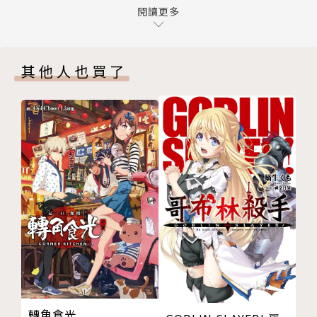
四章 ＋ 整晚都想與妳相吻
閱讀更多
作者簡介
五章 ＋ 公演之日將至
六章 ＋ 舞鬥會的盛裝打扮
野村美月 Mizuki Nomura
其他人也買了
終章 ＋ 因為這裡有妳在
綾音的煩惱～詩也不知道的事
出生於少數人才知道的合唱王國──福島。從小就喜歡
後記
創作「故事」，因此立志成為作家。以《赤城山桌球場
版權頁
歌聲響起》（赤城山卓球場に歌声は響く）獲得第三屆
Entame大獎小說部門最優秀獎。興趣是早睡、午睡、
晚睡等一切跟睡覺有關的事。主要作品為《桌球場系
列》（卓球場シリーズ）、《文學少女》、《光在地球
之時……》等等。
相關著作：《※Bad! Daddy親親壞老爹(01)》《※Ba
d! Daddy親親壞老爹(02)》《※Bad! Daddy親親壞
老爹(03)》《※Bad! Daddy親親壞老爹(04)》《※月
兔公主(1)女生，最麻煩了！--小說》《※月兔公主(2)
轉角食光