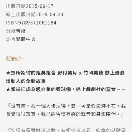
出版日期
2015-09-17
線上出版日期
2019-04-23
ISBN
9789571061184
分級
普級
語言
繁體中文
簡介
★眾所期待的經典組合 野村美月 x 竹岡美穗 獻上最浪
漫動人的全新故事
★當被迫成為吸血鬼的籃球痴，遇上戲劇社的聖女－－
『沒有妳，我一個人也活得下去。可是假如妳不在，我
會覺得很寂寞。我已經習慣有妳的聲音和身影陪伴。』
『您還有留聲機可以聽，有相簿可以看。寂寞的話聽留