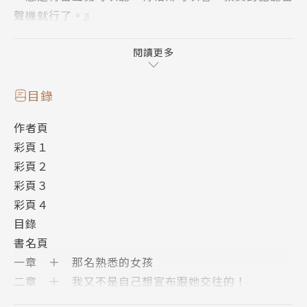
聲機就行了。』
『但妳的心不在其中。』
閱讀更多
──我想透過這齣戲表現出來的，是創造主的痛苦和被
目錄
造物的悲哀。
作者頁
彩頁１
詩也接受自己變成吸血鬼的事實，下定決心和綾音搭
彩頁２
檔，努力學習演戲。然而，下一次公演的主題卻是《窈
彩頁３
窕淑女》。詩也飾演的希金斯教授是個與他截然不同的
彩頁４
角色，台詞還都是極具節奏感的長台詞，令他一個頭兩
目錄
個大。另一方面，詩也也開始在意紅眸吸血鬼──雫流
書名頁
下的眼淚……這時，某次失誤害他跟「織女一隊」的偶
一章 ＋ 那名熟悉的女孩
像傳出戀愛醜聞，還面臨與綾音拆夥的危機！？戲劇性
二章 ＋ 我又不是自己想宣布跟她交往的！
的青春小說，第二集！
三章 ＋ 吸血鬼也會為此嘆息吧