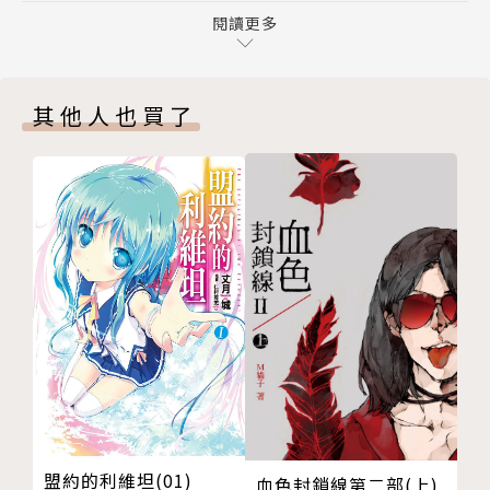
三章 ＋ 為了愛上吸血鬼的課程
閱讀更多
戲劇性的青春小說，在此揭開序幕！
四章 ＋ 回不去的場所
五章 ＋ 毀滅後的漫長歲月
他希望她待在他身邊。
其他人也買了
六章 ＋ 甜蜜的練習
因為，「永遠」就跟身在冰冷黑暗中一樣。他希望擁有
七章 ＋ 變成吸血鬼的你
春陽般暖意的她，待在自己身邊。
終章 ＋ 起源
永恆的生命並不會使吸血鬼幸福。但要是承認這點，就
春科理歌的憤懣～先別提這個了
會逐漸墜入無限的孤獨中。
後記
版權頁
所以，他想作夢。
持續一個人站在無人能及的高處，實在太過寂寞。
他想作自己得到所愛之人、不再孤獨的夢－－
作者簡介
盟約的利維坦(01)
血色封鎖線第二部(上)
野村美月 Mizuki Nomura