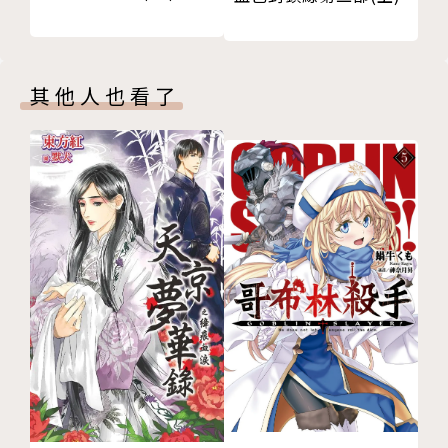
出身於廣為人知的合唱王國福島。從小時候就很喜歡編
故事，立志成為作家。以《赤城山桌球場的歌聲》在E
其他人也看了
nterbrain出版社所舉辦的文學獎的小說組得到最優秀
獎。興趣是早睡、午睡、晚睡，以及所有跟睡覺有關的
事情。主要作品為人氣極高的《文學少女》系列、《月
兔公主》系列、《桌球場》系列、《天使的棒球》、
《Bad！Daddy》等等。