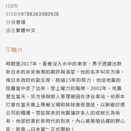
ISBN
EISBN
9786263080928
分級
普級
語言
繁體中文
簡介
時間是2017年。看著沒入水中的東京，男子透露出對
新日本的未來無限的期許與渴望。他的名字叫宗方操，
南日本政府的副主席，經過15年的努力，他從地震的
陰霾當中走了出來，登上權力的階梯。2002年，地震
發生當天，宗方操與戀人惠理被困在涉谷車站。他原本
打算在當天晚上帶著父親和妹妹連夜潛逃，以躲避討債
公司的騷擾。突如其來的地震讓許多人的成就化為烏
有，他卻欣喜於新時代的到來。內心被黑暗佔據的野心
家，新章﹁日本篇﹂正式開始！