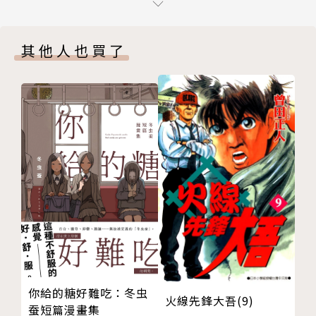
版權頁
封底
其他人也買了
你給的糖好難吃：冬虫
火線先鋒大吾(9)
蚕短篇漫畫集