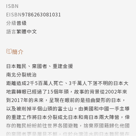
ISBN
EISBN
9786263081031
分級
普級
語言
繁體中文
簡介
日本難民、棄國者、重建金援
南北分裂統治
距離造成2千5百萬人死亡、3千萬人下落不明的日本大
地震轉眼已經過了15個年頭，故事的背景從2002年來
到2017年的未來，呈現在眼前的是扭曲變形的日本，
以及被削掉半個山頭的富士山。由美國和中國一手主導
的重建工作將日本分裂成北日本和南日本兩大陣營，倖
存的難民紛紛前往世界各國避難，捨棄原國籍歸化他國
的棄國者更是屢見不鮮，位於台灣淡水的日本難民營在