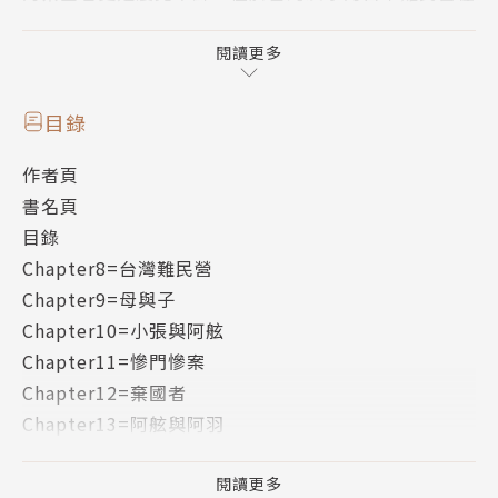
歷經多年來的不平等對待之後，也瀰漫著一股動亂的氣
氛。這時一位經營麵攤的青年出現了，有著一對明亮雙
閱讀更多
眸的他正是15年前失去蹤跡的日本少年柳舷一郎！這
位有如太陽一般的救世主即將帶領著日本難民走出苦難
目錄
的生活！
作者頁
書名頁
目錄
Chapter8=台灣難民營
Chapter9=母與子
Chapter10=小張與阿舷
Chapter11=慘門慘案
Chapter12=棄國者
Chapter13=阿舷與阿羽
Chapter14=導火線
Chapter15=邂逅之地
閱讀更多