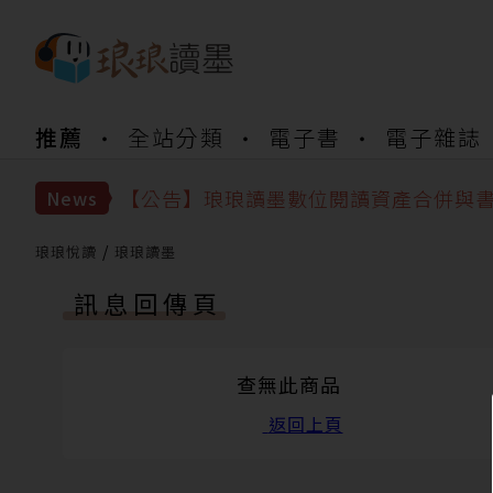
推薦
全站分類
電子書
電子雜誌
【公告】琅琅書店服務升級重要說明及
【公告】因 Readmoo 讀墨系統維護
【公告】琅琅讀墨數位閱讀資產合併與
News
【公告】琅琅讀墨書櫃開通常見問題
【公告】琅琅讀墨 3 分鐘完成書櫃開通
琅琅悅讀
琅琅讀墨
【公告】琅琅書店服務升級重要說明及
訊息回傳頁
【公告】因 Readmoo 讀墨系統維護
查無此商品
返回上頁