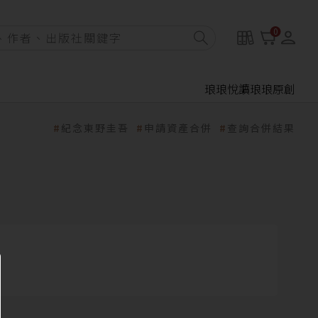
0
琅琅悅讀
琅琅原創
紀念東野圭吾
申請資產合併
查詢合併結果