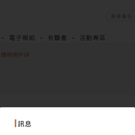
電子報紙
有聲書
活動專區
資產合併結果查詢
中，本站同步暫停部分閱讀服務
書櫃開通申請
與資產合併申請圖文教學
資產合併結果查詢
中，本站同步暫停部分閱讀服務
訊息