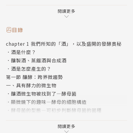
發酵酒、蒸餾酒與浸泡酒，哪裡不一樣？
為什麼有時候想釀酒卻變成醋？
閱讀更多
阿嬤的古早釀酒法用於葡萄酒較容易成功？
目錄
「大人的釀酒學」期待融合科學原理與實作示範，讓更
chapter 1 我們所知的「酒」，以及盛開的發酵奧秘
多喜愛釀造或想要嘗試發酵的朋友，可以瞭解原則、親
．酒是什麼？
酵自釀，試著與微生物和平共處，營造建構友善微生物
．釀製酒、蒸餾酒與合成酒
的釀造環境，獲得我們所預期的釀酵品，輕鬆地做出屬
．酒是怎麼產生的？
於自己的釀酵風味，品嚐台灣在地果酒的滋味。
第一節 釀酵：跨界微趨勢
一、具有酵力的微生物
本書特色
．釀酒微生物被找到了—酵母菌
．顯微鏡下的趣味—酵母的細胞構造
＊以直覺的圖解分析，帶你一探釀造的科普樂趣
．酵母菌的型態—可初步判斷酵母菌的菌種
酵母在釀酒過程中扮演什麼角色？美妙的發酵風味後，
．酵母菌的增值方式—藉由顯微鏡觀察可確認活性
是一連串酵母菌的化學變化，別擔心，書中將釀酒過程
．酵母菌分類學—了解發酵過程的不同現象
閱讀更多
相關的科學知識，以容易理解的插圖加以說明，讓你輕