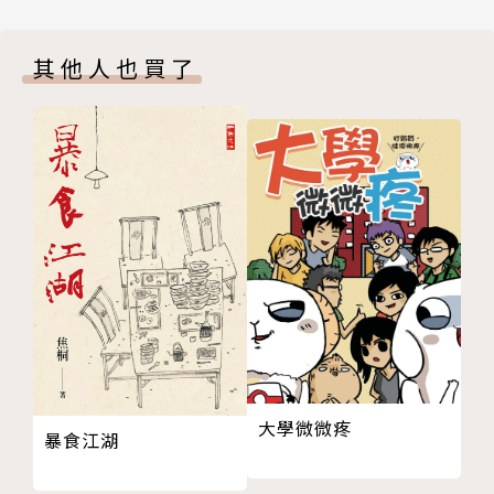
．酵母菌的特性—產氣
鬆進入釀酒世界，一探發酵的各種為什麼。
．酵母菌在發酵食品的應用
其他人也買了
二、釀酵，意外的寶藏
＊一起在家釀酒吧！就從水果與穀類的自釀技巧開始
第二節 釀造酒：盛開的發酵奧秘
瞭解發酵原理後，當然要動手試試看！如何依照水果與
一、釀酒與人類文明發展的關係
穀物特性調整釀造工序？每種水果最適合什麼釀法？原
．純釀果實與穀類的濫觴
來會做甜酒釀，就能自釀米酒？從原料的前處理到釀酒
．風土賦予發酵的面貌—釀製原料的差異
製程，皆有詳實的經驗分享與提醒，期待每個人都能享
．釀酒者：風土與在地農作的酵念
用釀酒樂趣，留下每一季的酒香。
二、釀造酒的簡要科普概念
．糖度控制應適當—太多太少都變醋
＊不懂的我們盡力解答！一次搞定關於發酵的似懂非懂
．發酵與腐敗一線之隔
釀酒的每個環節可能會預見什麼狀況？發酵多久才會有
．選擇正確發酵菌種成為優勢菌
酒精呢？自釀酒會過期嗎？浸泡梅酒究竟糖要先加還後
．酵母菌吃糖變酒精的代謝機轉
放？……說起釀酒，人人心中都有好多不明白，書中將
三、釀酵的簡單工具
竭力找出可能的問題，為你一一解說那些很想知道的釀
大學微微疼
．玻璃瓶：入料、觀察與兼性厭氧
暴食江湖
酒小知識。
．量度、記錄、標示與編碼的工具