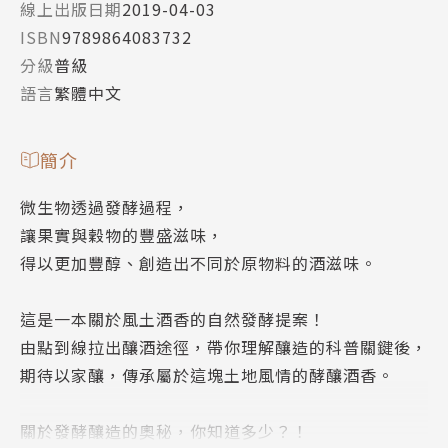
線上出版日期
2019-04-03
ISBN
9789864083732
分級
普級
語言
繁體中文
簡介
微生物透過發酵過程，
讓果實與穀物的豐盛滋味，
得以更加豐醇、創造出不同於原物料的酒滋味。
這是一本關於風土酒香的自然發酵提案！
由點到線拉出釀酒途徑，帶你理解釀造的科普關鍵後，
期待以家釀，傳承屬於這塊土地風情的酵釀酒香。
關於發酵釀造的奧秘，你知道多少？！