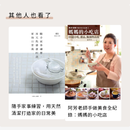
．消毒與清潔
作者簡介
chapter 2 純釀果酒樂園的嘉年華
其他人也看了
．阿嬤釀酒法與科學釀酒法的差異
Gather 四合院
．避免酒變醋的阿嬤釀酒法
2016年春天，起始於農作播種、萬物生命力甦的季
．釀酒品質的關鍵
節。
第一節 純釀果酒樂園的入場券—原料選擇
家釀，是每個家的故事，每當聊起釀造時，一定會分享
一、選果原則—榨汁率、熟香與風味、色澤，以及糖度
到厝內的故事，然而，這樣的記憶在現代已逐漸消逝，
．榨汁率：豐收的關鍵
這是四合院提案的初衷與動機。
．良果品味：熟香的程度
「阿嬤的釀酒法」對於不少人而言，是釀酒的起手式。
．果肉皮色：純釀的染坊
四合院期許以「食科為載體，家感為發聲」，傳承釀造
．糖度：掌控酒精的關鍵
的手路，期待每個人都能透過理解發酵原理，探索釀造
．成本考量：預算與時間
技巧與喜好，以年輕一代濃釀的酵念，發酵出屬於自家
第二節 酵母：與酒的靈魂對話—營造適當環境
味蕾的記憶。
隨手家事練習，用天然
阿芳老師手做美食全紀
一、酵母的決戰力前
清潔打造家的日常美
錄：媽媽的小吃店
．酵母耐酒精性
徐永年
．氧氣的需無狀態
Gather四合院自釀文化復育中心共同創辦人