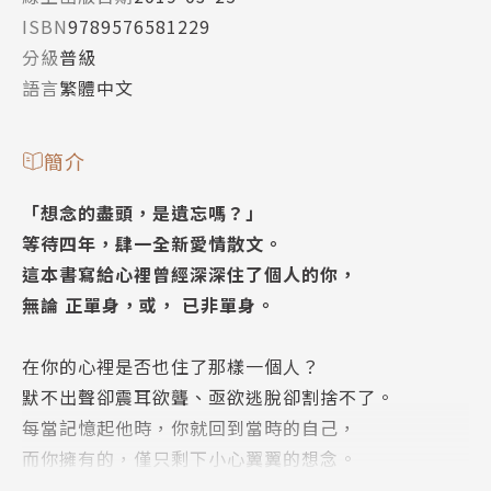
ISBN
9789576581229
分級
普級
語言
繁體中文
簡介
「想念的盡頭，是遺忘嗎？」
等待四年，肆一全新愛情散文。
這本書寫給心裡曾經深深住了個人的你，
無論 正單身，或， 已非單身。
在你的心裡是否也住了那樣一個人？
默不出聲卻震耳欲聾、亟欲逃脫卻割捨不了。
每當記憶起他時，你就回到當時的自己，
而你擁有的，僅只剩下小心翼翼的想念。