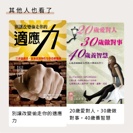
否定，並不是一種離開的方式
其他人也看了
身上的傷疤，不如心裡的豁達
•想一個人的時候，就像有一條細細的線圈住了自己的
過著、過著，就過成了一個人
脖子，每惦記一次，線就拉緊了一些。
chapter 5. 致，無法對分的傷心
•你不是因為寂寞才總是想著他，而是因為想念他所以
離開了，就別再說你想我
才感覺到寂寞。
不急著原諒
•有時候你會想念他，但是這樣的想念並不表示想要跟
傷害不是負負得正，傷心也從來都無法對分
對方在一起。而是你知道，想念，其實是你們兩個人最
給負心人的致謝信
好的關係。
最大的心機：無辜的男人
•經過後你才明白，有些人注定只能相遇，而無法相
在祝福他之前，你要先祝福自己
聚。有些人只適合偷偷想念。
chapter 6. 致，很配得上的愛
•愛情從來都是失之毫釐，就差之千里，只有要或不
很配得上的愛
要、有或沒有，沒有「我們離幸福那麼近」。
習慣被討好的人
•愛情裡，最殘忍的並不是他不愛你，而是，他不愛你
20歲愛對人，30歲做
別讓改變偷走你的適應
談了一場面目模糊的戀愛
卻不打算告訴你。
對事，40歲養智慧
力
因為不喜歡自己，所以才去喜歡別人
•最巨大的心碎聲是沈默不語；最傷心的道別是笑著說
給予，不是希望對方愛你，而是你想先對得起自己
再見。