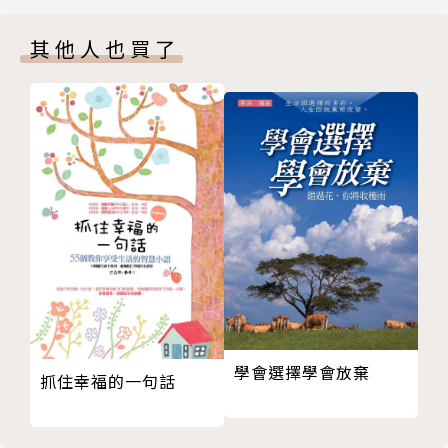
去旅行吧，然後再繼續相愛
其他人也買了
愛情軍師，戀人裡的第三者
所謂的「完美」指的並不是他多好，而是，他讓你覺得
結婚，不是把「No」變成「Yes」，而是一種篤定
自己很好。這一刻，你發現自己終於在愛裡長大成人。
chapter 3. 致，只差一步的幸福
一直努力到最後的我們
從戀愛出發，跨界小說、圖文書，肆一相隔四年再度執
忘不掉的，就放下
筆書寫愛情。這次，他寫出那些愛情故事裡「後來的後
默默等待，並不是一種付出
來」，以及他們所遺留下的痕跡。
離開你，是他對你所做的，最好的一件事
幾乎要幸福了
❝大家都說錯過，但我會說，我們曾經對過，
謝謝你不愛我，我才能放心地先去愛自己
而......時間沒有跟上來，我們只能跟上自己。❞
還好，你幸福了
chapter 4. 致，愛的有效期限
新世代一致公認最能說出心底話的愛情寫手，等待了四
我們從來都沒有適合過
年，肆一全新愛情散文，
學會選擇學會放棄
抓住幸福的一句話
偷走未來的人
每當你覺得被全世界拋下時，讓肆一點盞燈溫熱你。
因為害怕一個人，所以從此變成都是一個人
體貼跟愛一樣，都要被珍惜了才能成立
【無法遺忘時，小心輕放想念──】