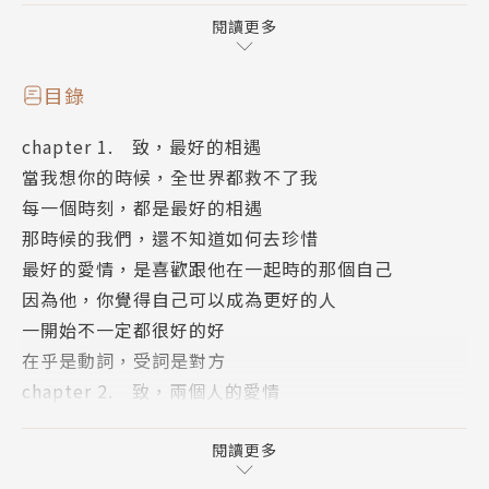
肆一：「想念沒有保存期限，但是眼淚有。」
閱讀更多
每年都有情人節慶祝相戀，
目錄
然而能否有一個日子，可以讓人揮霍想念？
chapter 1. 致，最好的相遇
當我想你的時候，全世界都救不了我
想念，並不代表還想在一起；
每一個時刻，都是最好的相遇
想念，是你和他之間最美好的距離；
那時候的我們，還不知道如何去珍惜
想念，是個開關，一旦開啟，全世界都救不了你。
最好的愛情，是喜歡跟他在一起時的那個自己
因為他，你覺得自己可以成為更好的人
「想念與否，和是否在一起過，並沒有關係。那個人在
一開始不一定都很好的好
你心中留下深深淺淺的影子，便影響了之後的你。」
在乎是動詞，受詞是對方
chapter 2. 致，兩個人的愛情
曾經痛徹心扉，現在會如何面對愛情？最好的自己被不
完美，不是他多好，而是他讓你覺得自己很好
夠好的戀愛浪費了，還能再愛嗎？可以不急著原諒嗎？
愛一個願意支持你的人
閱讀更多
或許，別再急於逃離想念，等到有一天能說出：「謝謝
壞了感情的不是祕密，而是想要挖掘的偏執
你不愛我。」你終於才可以放心地先去愛自己。