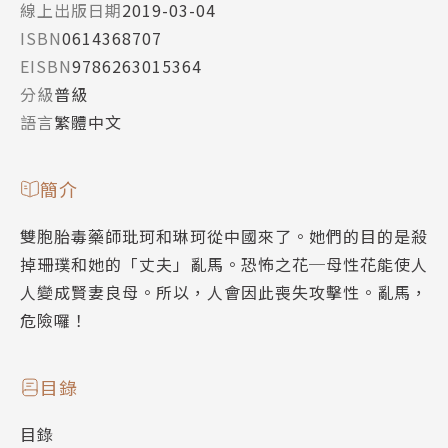
線上出版日期
2019-03-04
ISBN
0614368707
EISBN
9786263015364
分級
普級
語言
繁體中文
簡介
雙胞胎毒藥師玭珂和琳珂從中國來了。她們的目的是殺
掉珊璞和她的「丈夫」亂馬。恐怖之花─母性花能使人
人變成賢妻良母。所以，人會因此喪失攻擊性。亂馬，
危險囉！
目錄
目錄