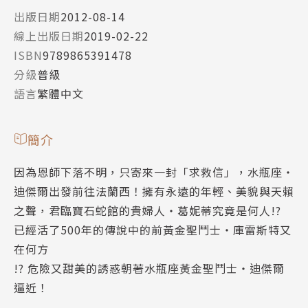
出版日期
2012-08-14
線上出版日期
2019-02-22
ISBN
9789865391478
分級
普級
語言
繁體中文
簡介
因為恩師下落不明，只寄來一封「求救信」，水瓶座‧
迪傑爾出發前往法蘭西！擁有永遠的年輕、美貌與天賴
之聲，君臨寶石蛇館的貴婦人‧葛妮蒂究竟是何人!?
已經活了500年的傳說中的前黃金聖鬥士‧庫雷斯特又
在何方
!? 危險又甜美的誘惑朝著水瓶座黃金聖鬥士‧迪傑爾
逼近！