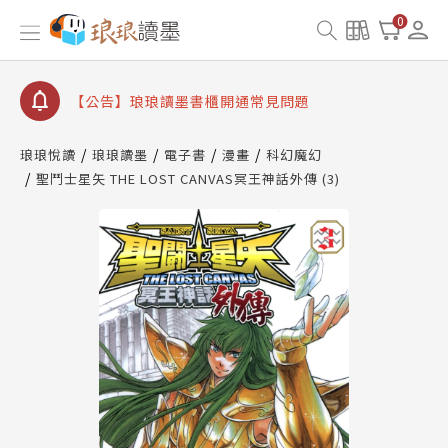
【公告】因 Readmoo 讀墨系統維護中，本站同步暫
0
停部分閱讀服務
【公告】琅琅讀墨數位閱讀資產合併與書櫃開通申請
【公告】琅琅讀墨書櫃開通常見問題
【公告】琅琅讀墨 3 分鐘完成書櫃開通與資產合併申
請圖文教學
琅琅悅讀
琅琅讀墨
電子書
漫畫
科幻魔幻
【公告】琅琅書店服務升級重要說明及資產合併結果
聖鬥士星矢 THE LOST CANVAS冥王神話外傳 (3)
查詢
【公告】因 Readmoo 讀墨系統維護中，本站同步暫
停部分閱讀服務