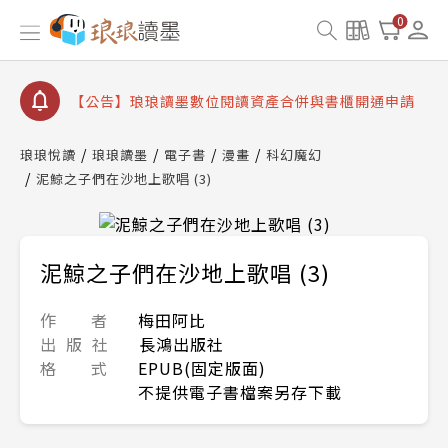
【公告】琅琅書店服務升級重要說明及資產合併結果
0
查詢
【公告】8/10、8/13 行動網路降速演練提醒
【公告】琅琅讀墨數位閱讀資產合併與書櫃開通申請
【公告】琅琅讀墨書櫃開通常見問題
琅琅悅讀
琅琅讀墨
電子書
漫畫
科幻魔幻
【公告】琅琅讀墨 3 分鐘完成書櫃開通與資產合併申
泥鯨之子們在沙地上歌唱 (3)
請圖文教學
【公告】琅琅書店服務升級重要說明及資產合併結果
查詢
【公告】8/10、8/13 行動網路降速演練提醒
泥鯨之子們在沙地上歌唱 (3)
作 者
梅田阿比
出 版 社
長鴻出版社
格 式
EPUB(固定版面)
不提供電子書檔案另存下載