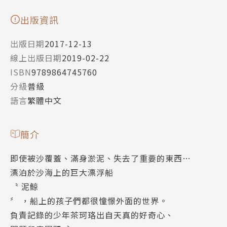
出版資訊
出版日期
2017-12-13
線上出版日期
2019-02-22
ISBN
9789864745760
分級
普級
語言
繁體中文
簡介
即使被沙覆蓋、滿身淤泥、失去了重要的東西…
漂泊於沙海上的巨大漂浮船
〝 泥鯨
〞 ，船上的孩子們都很憧憬外面的世界。
負責記錄的少年茶珂珞出自天真的好奇心、