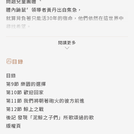
問題兒童團體〝
體內鼬鼠〞領導者黃丹出自焦急，
就算背負著只能活30年的宿命，他們依然在這世界中
尋找希望。
但他們不知道，不久後，沙海的盡頭將會帶來厄運—
「這座島，曾是我們最重要的全世界。」
閱讀更多
目錄
目錄
第9節 樂園的選擇
第10節 歡迎回家
第11節 我們將朝著砲火的彼方前進
第12節 鯨上之戰
後記 發現「泥鯨之子們」所歌頌過的歌
版權頁