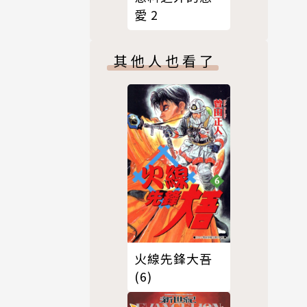
愛 2
其他人也看了
火線先鋒大吾
(6)