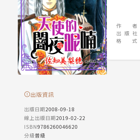
作 者
出 版 社
格 式
出版資訊
出版日期
2008-09-18
線上出版日期
2019-02-22
ISBN
9786260046620
分級
普級