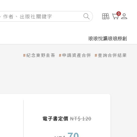
0
琅琅悅讀
琅琅原創
紀念東野圭吾
申請資產合併
查詢合併結果
電子書定價
NT$ 120
70