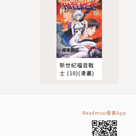
新世紀福音戰
士 (10)(漫畫)
Readmoo看書App