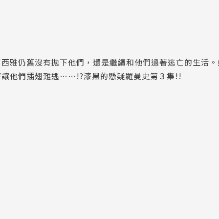
莉西雅仍舊沒有拋下他們，還是繼續和他們過著逃亡的生活。
讓他們插翅難逃……!?漆黑的懸疑羅曼史第３集!!