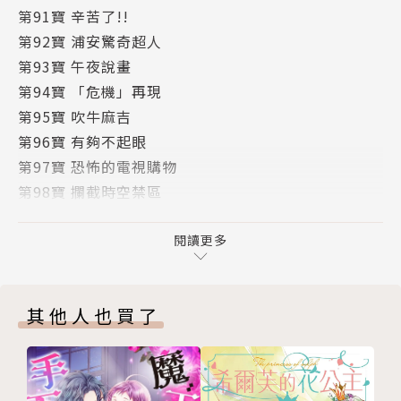
第91寶 辛苦了!!
第92寶 浦安驚奇超人
第93寶 午夜說畫
第94寶 「危機」再現
第95寶 吹牛麻吉
第96寶 有夠不起眼
第97寶 恐怖的電視購物
第98寶 攔截時空禁區
第99寶 南瓜聯盟
第100寶 100話照慣例…
閱讀更多
第101寶 101次的職棒
第102寶 可愛的妹妹
其他人也買了
第103寶 大犬
第104寶 空箱頭
第105寶 殺牛技
版權頁