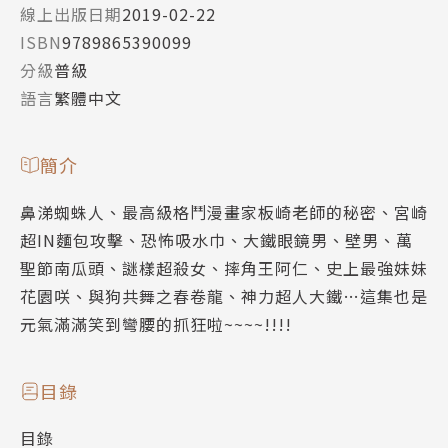
線上出版日期
2019-02-22
ISBN
9789865390099
分級
普級
語言
繁體中文
簡介
鼻涕蜘蛛人、最高級格鬥漫畫家板崎老師的秘密、宮崎
超IN麵包攻擊、恐怖吸水巾、大鐵眼鏡男、壁男、萬
聖節南瓜頭、謎樣超殺女、摔角王阿仁、史上最強妹妹
花園咲、與狗共舞之春卷龍、神力超人大鐵…這集也是
元氣滿滿笑到彎腰的抓狂啦~~~~!!!!
目錄
目錄