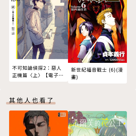
不可知論偵探2：惡人
新世紀福音戰士 (6)(漫
正機篇〈上〉【電子特
畫)
裝版】
其他人也看了