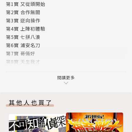
第1寶 又從頭開始
第2寶 合作無間
第3寶 逆向操作
第4寶 上陣初體驗
第5寶 七拼八湊
第6寶 浦安名刀
第7寶 哥倆好
第8寶 天生我才
第9寶 燃燒的萌
第10寶 一桿進洞
閱讀更多
第11寶 又見冰人
第12寶 身歷其境
其他人也買了
第13寶 畫虎不成反類犬
第14寶 豆
第15寶 用餐中絕對不可以看喔
版權頁