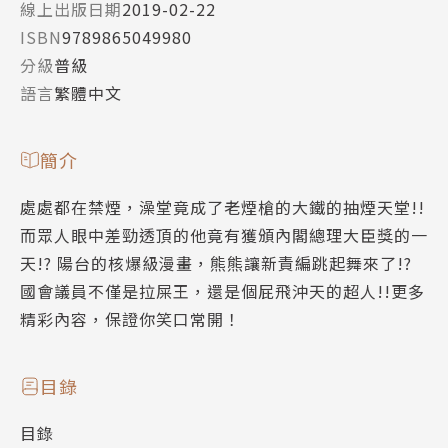
線上出版日期
2019-02-22
ISBN
9789865049980
分級
普級
語言
繁體中文
簡介
處處都在禁煙，澡堂竟成了老煙槍的大鐵的抽煙天堂!!
而眾人眼中差勁透頂的他竟有獲頒內閣總理大臣獎的一
天!? 陽台的核爆級漫畫，熊熊讓新責編跳起舞來了!?
國會議員不僅是拉屎王，還是個屁飛沖天的超人!!更多
精彩內容，保證你笑口常開！
目錄
目錄