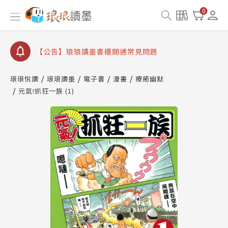
【公告】因 Readmoo 讀墨系統維護中，本站同步暫
0
停部分閱讀服務
【公告】琅琅讀墨數位閱讀資產合併與書櫃開通申請
【公告】琅琅讀墨書櫃開通常見問題
【公告】琅琅讀墨 3 分鐘完成書櫃開通與資產合併申
請圖文教學
琅琅悅讀
琅琅讀墨
電子書
漫畫
療癒幽默
【公告】琅琅書店服務升級重要說明及資產合併結果
元氣!抓狂一族 (1)
查詢
【公告】因 Readmoo 讀墨系統維護中，本站同步暫
停部分閱讀服務