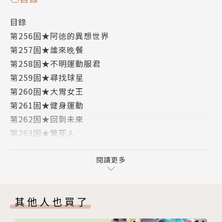
目錄
第256固★阿徳的異想世界
第257固★誰來晩餐
第258固★不明運動服君
第259固★尋找球星
第260固★大胃女王
第261固★健身運動
第262固★回到未來
第263固★驚死人
第264固★野生漂流記
第265固★新・毒海
閱讀更多
第266固★自我流
第267固★情非得已
其他人也買了
第268固★正港計程車
第269固★阿仁的恐懼世界