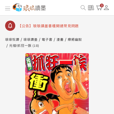
【公告】因 Readmoo 讀墨系統維護中，本站同步暫
0
停部分閱讀服務
【公告】琅琅讀墨數位閱讀資產合併與書櫃開通申請
【公告】琅琅讀墨書櫃開通常見問題
【公告】琅琅讀墨 3 分鐘完成書櫃開通與資產合併申
請圖文教學
琅琅悅讀
琅琅讀墨
電子書
漫畫
療癒幽默
【公告】琅琅書店服務升級重要說明及資產合併結果
元祖!抓狂一族 (18)
查詢
【公告】因 Readmoo 讀墨系統維護中，本站同步暫
停部分閱讀服務