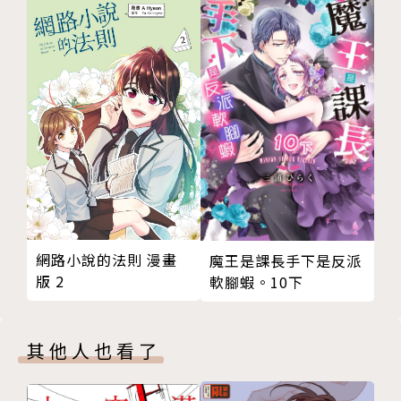
第270固★蹓狗散歩
版權頁
網路小說的法則 漫畫
魔王是課長手下是反派
版 2
軟腳蝦。10下
其他人也看了