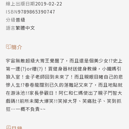
線上出版日期
2019-02-22
ISBN
9789865390747
分級
普級
語言
繁體中文
簡介
宇宙無敵超級大胃王覺醒了，而且還是個美少女!?史上
第一遭(?)or糟(?)！買健身器材送健身教練，小鐵媽引
狼入室！金子老師回到未來了！而且親眼目睹自己的悲
慘人生!?春卷龍闊別已久的落難記又來了，而且地點就
在游泳池!!家長參觀日！阿仁和仁媽使出了親子鬥智大
戲碼!!前所未聞大爆笑!!笑掉大牙、笑痛肚子、笑到抓
狂…一概不負責~~
目錄