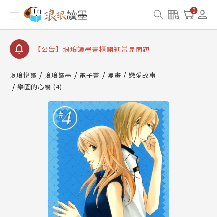
【公告】因 Readmoo 讀墨系統維護中，本站同步暫
0
停部分閱讀服務
【公告】琅琅讀墨數位閱讀資產合併與書櫃開通申請
【公告】琅琅讀墨書櫃開通常見問題
【公告】琅琅讀墨 3 分鐘完成書櫃開通與資產合併申
請圖文教學
琅琅悅讀
琅琅讀墨
電子書
漫畫
戀愛故事
【公告】琅琅書店服務升級重要說明及資產合併結果
樂園的心機 (4)
查詢
【公告】因 Readmoo 讀墨系統維護中，本站同步暫
停部分閱讀服務