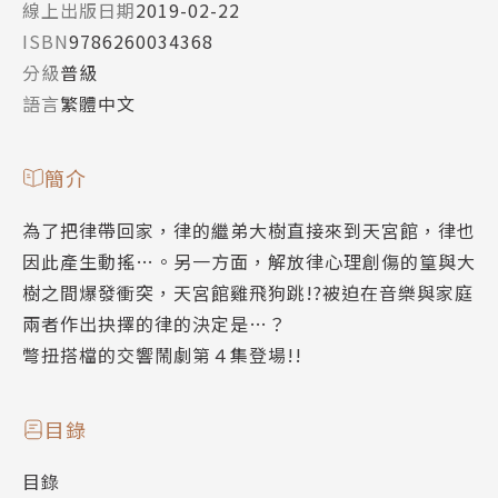
線上出版日期
2019-02-22
ISBN
9786260034368
分級
普級
語言
繁體中文
簡介
為了把律帶回家，律的繼弟大樹直接來到天宮館，律也
因此產生動搖…。另一方面，解放律心理創傷的篁與大
樹之間爆發衝突，天宮館雞飛狗跳!?被迫在音樂與家庭
兩者作出抉擇的律的決定是…？
彆扭搭檔的交響鬧劇第４集登場!!
目錄
目錄