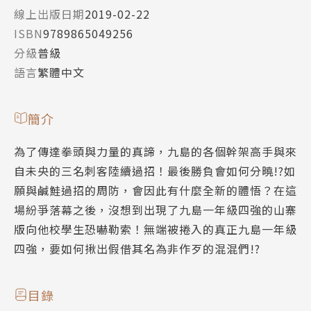
線上出版日期
2019-02-22
ISBN
9789865049256
分級
普級
語言
繁體中文
簡介
為了傳達拳頭與力量的真諦，九島的各個幹架高手與來
自未央的三名刺客陸續過招！最後勝負會如何分曉!?如
願與鹹鮭過招的周防，會因此有什麼全新的體悟？在這
場紛爭落幕之後，沒想到出現了九島一年級四強的山寨
版向他校學生恐嚇勒索！無端被捲入的真正九島一年級
四強，要如何揪出假借其名為非作歹的混混們!?
目錄