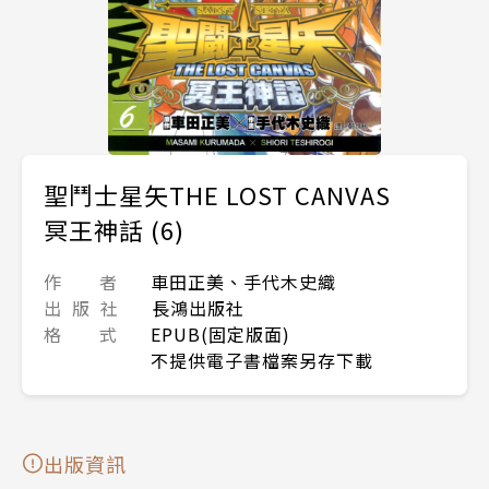
聖鬥士星矢THE LOST CANVAS
冥王神話 (6)
作 者
車田正美、手代木史織
出 版 社
長鴻出版社
格 式
EPUB(固定版面)
不提供電子書檔案另存下載
出版資訊