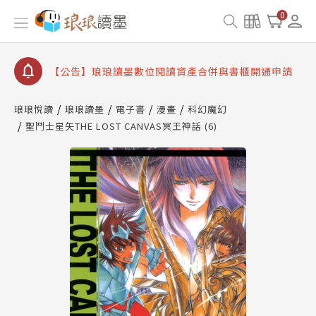
【公告】因 Readmoo 讀墨系統維護中，本站同步暫
0
停部分閱讀服務
【公告】琅琅讀墨數位閱讀資產合併與書櫃開通申請
【公告】琅琅讀墨書櫃開通常見問題
【公告】琅琅讀墨 3 分鐘完成書櫃開通與資產合併申
請圖文教學
琅琅悅讀
琅琅讀墨
電子書
漫畫
科幻魔幻
【公告】琅琅書店服務升級重要說明及資產合併結果
聖鬥士星矢THE LOST CANVAS冥王神話 (6)
查詢
【公告】因 Readmoo 讀墨系統維護中，本站同步暫
停部分閱讀服務