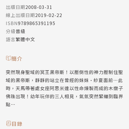
出版日期
2008-03-31
線上出版日期
2019-02-22
ISBN
9789865391195
分級
普級
語言
繁體中文
簡介
突然現身聖域的冥王黑帝斯！以壓倒性的神力壓制住聖
域的黑帝斯，靜靜的站立在曾經的妹妹•紗夏面前…此
時，天馬帶著處女座阿思米達以性命煉製而成的木欒子
佛珠出現！幼年玩伴的三人相見，氣氛突然緊繃到臨界
點…
目錄