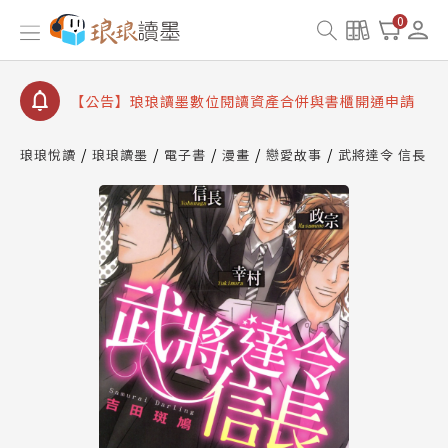
【公告】因 Readmoo 讀墨系統維護中，本站同步暫
0
停部分閱讀服務
【公告】琅琅讀墨數位閱讀資產合併與書櫃開通申請
【公告】琅琅讀墨書櫃開通常見問題
【公告】琅琅讀墨 3 分鐘完成書櫃開通與資產合併申
請圖文教學
琅琅悅讀
琅琅讀墨
電子書
漫畫
戀愛故事
武將達令 信長
【公告】琅琅書店服務升級重要說明及資產合併結果
查詢
【公告】因 Readmoo 讀墨系統維護中，本站同步暫
停部分閱讀服務