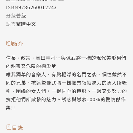
ISBN
9786260012243
分級
普級
語言
繁體中文
簡介
信長•政宗•真田幸村…與像武將一樣的現代美形男們
的甜蜜又危險的戀愛♥
唯我獨尊的音樂人、有點輕浮的名門之後、個性截然不
同的兄弟…被這些像武將一樣擁有領袖魅力的男人所吸
引、圍繞的女人們，一邊甘心的臣服、一邊又要努力的
抗拒他們所散發的魅力。誘惑與戀慕100％的愛情傑作
集!!
目錄