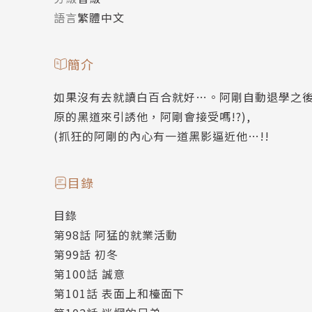
語言
繁體中文
簡介
如果沒有去就讀白百合就好…。阿剛自動退學之
原的黑道來引誘他，阿剛會接受嗎!?),
(抓狂的阿剛的內心有一道黑影逼近他…!!
目錄
目錄
第98話 阿猛的就業活動
第99話 初冬
第100話 誠意
第101話 表面上和檯面下