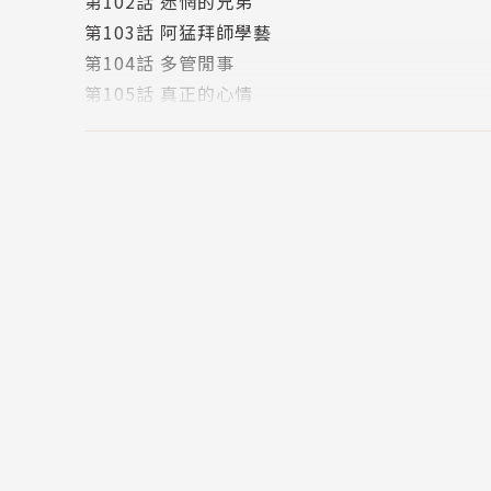
第102話 迷惘的兄弟
第103話 阿猛拜師學藝
第104話 多管閒事
第105話 真正的心情
第106話 回想起從前
版權頁