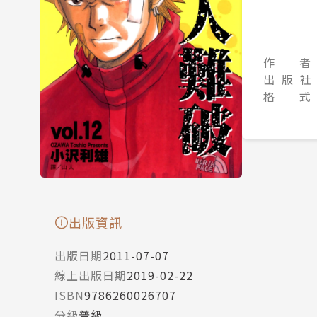
作 者
出 版 社
格 式
出版資訊
出版日期
2011-07-07
線上出版日期
2019-02-22
ISBN
9786260026707
分級
普級