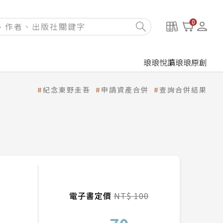
0
琅琅悅讀
琅琅原創
紀念東野圭吾
申請資產合併
查詢合併結果
電子書定價
NT$ 100