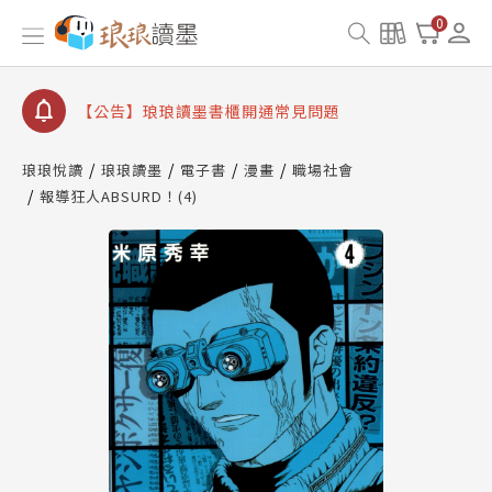
【公告】因 Readmoo 讀墨系統維護中，本站同步暫
0
停部分閱讀服務
【公告】琅琅讀墨數位閱讀資產合併與書櫃開通申請
【公告】琅琅讀墨書櫃開通常見問題
【公告】琅琅讀墨 3 分鐘完成書櫃開通與資產合併申
請圖文教學
琅琅悅讀
琅琅讀墨
電子書
漫畫
職場社會
【公告】琅琅書店服務升級重要說明及資產合併結果
報導狂人ABSURD！(4)
查詢
【公告】因 Readmoo 讀墨系統維護中，本站同步暫
停部分閱讀服務