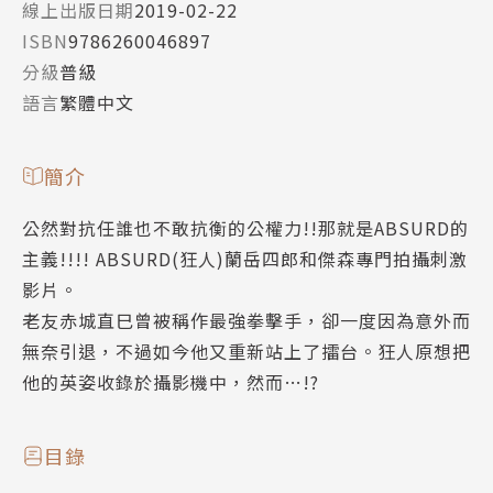
線上出版日期
2019-02-22
ISBN
9786260046897
分級
普級
語言
繁體中文
簡介
公然對抗任誰也不敢抗衡的公權力!!那就是ABSURD的
主義!!!! ABSURD(狂人)蘭岳四郎和傑森專門拍攝刺激
影片。
老友赤城直巳曾被稱作最強拳擊手，卻一度因為意外而
無奈引退，不過如今他又重新站上了擂台。狂人原想把
他的英姿收錄於攝影機中，然而…!?
目錄