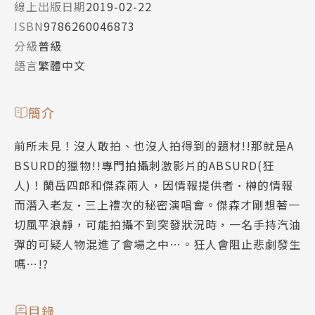
線上出版日期
2019-02-22
ISBN
9786260046873
分級
普級
語言
繁體中文
簡介
前所未見！沒人敢拍、也沒人拍得到的題材!!那就是A
BSURD的獵物!!專門拍攝刺激影片的ABSURD(狂
人)！蘭岳四郎和傑森兩人，因情報提供者•榊的情報
而潛入老友•三上禮次的秘密演唱會。傑森才剛想著一
切風平浪靜，可能拍攝不到突發狀況時，一名手持汽油
彈的可疑人物混進了會場之中…。狂人會阻止悲劇發生
嗎…!?
目錄