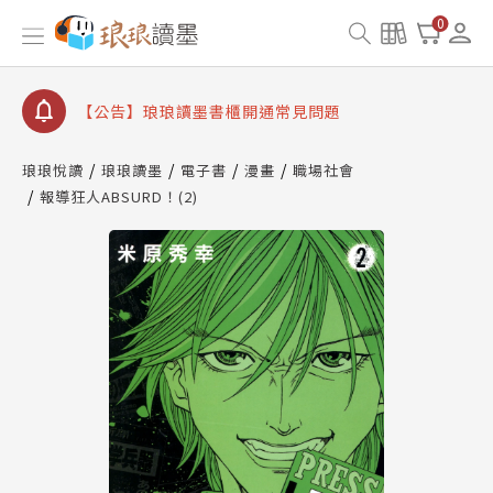
【公告】因 Readmoo 讀墨系統維護中，本站同步暫
0
停部分閱讀服務
【公告】琅琅讀墨數位閱讀資產合併與書櫃開通申請
【公告】琅琅讀墨書櫃開通常見問題
【公告】琅琅讀墨 3 分鐘完成書櫃開通與資產合併申
請圖文教學
琅琅悅讀
琅琅讀墨
電子書
漫畫
職場社會
【公告】琅琅書店服務升級重要說明及資產合併結果
報導狂人ABSURD！(2)
查詢
【公告】因 Readmoo 讀墨系統維護中，本站同步暫
停部分閱讀服務