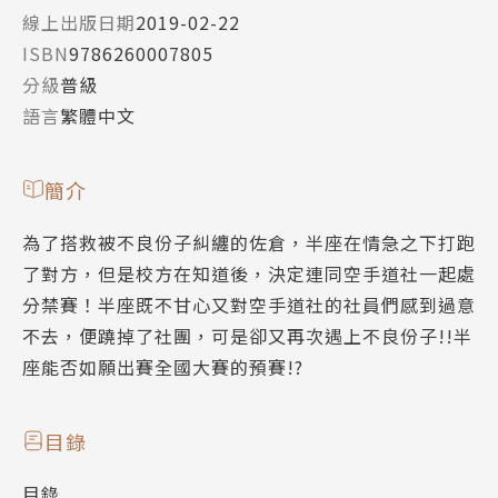
線上出版日期
2019-02-22
ISBN
9786260007805
分級
普級
語言
繁體中文
簡介
為了搭救被不良份子糾纏的佐倉，半座在情急之下打跑
了對方，但是校方在知道後，決定連同空手道社一起處
分禁賽！半座既不甘心又對空手道社的社員們感到過意
不去，便蹺掉了社團，可是卻又再次遇上不良份子!!半
座能否如願出賽全國大賽的預賽!?
目錄
目錄