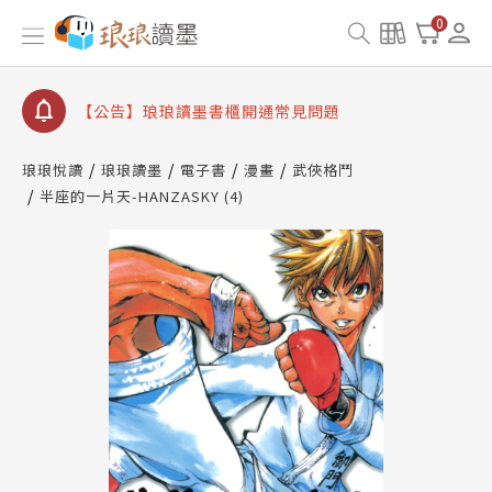
【公告】因 Readmoo 讀墨系統維護中，本站同步暫
0
停部分閱讀服務
【公告】琅琅讀墨數位閱讀資產合併與書櫃開通申請
【公告】琅琅讀墨書櫃開通常見問題
【公告】琅琅讀墨 3 分鐘完成書櫃開通與資產合併申
請圖文教學
琅琅悅讀
琅琅讀墨
電子書
漫畫
武俠格鬥
【公告】琅琅書店服務升級重要說明及資產合併結果
半座的一片天-HANZASKY (4)
查詢
【公告】因 Readmoo 讀墨系統維護中，本站同步暫
停部分閱讀服務